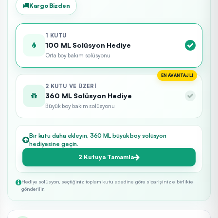
Kargo Bizden
1 KUTU
100 ML Solüsyon Hediye
Orta boy bakım solüsyonu
EN AVANTAJLI
2 KUTU VE ÜZERI
360 ML Solüsyon Hediye
Büyük boy bakım solüsyonu
Bir kutu daha ekleyin, 360 ML büyük boy solüsyon
hediyesine geçin.
2 Kutuya Tamamla
Hediye solüsyon, seçtiğiniz toplam kutu adedine göre siparişinizle birlikte
gönderilir.