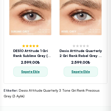
DESİO Attitude 1 Gri
Desio Attitude Quarterly
Renk Sublime Grey (
2 Gri Renk Rebel Grey (3
AYLIK)
Aylık)
2.599,00₺
2.599,00₺
Sepete Ekle
Sepete Ekle
Etiketler:
Desio Attitude Quarterly 3 Tone Gri Renk Precious
Grey (3 Aylık)