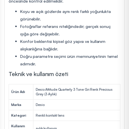
öncesinde kontrol edilmelidir.
Koyu ve açık gözlerde aynı renk farklı yoğunlukta
görünebilir.
Fotoğraflar referans niteliğindedir; gerçek sonuç
ışığa göre değişebilir.
Konfor beklentisi kişisel göz yapısı ve kullanım
alışkanlığına bağlıdır.
Doğru parametre seçimi ürün memnuniyetinin temel
adımıdır.
Teknik ve kullanım özeti
Desio Attitude Quarterly 3 Tone Gri Renk Precious
Ürün Adı
Grey (3 Aylık)
Marka
Desio
Kategori
Renkli kontakt lens
Kullanım
aylık kullanım