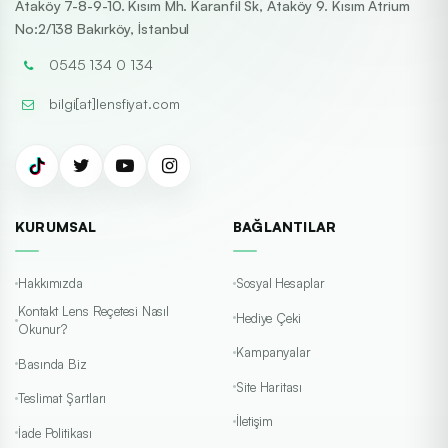
Ataköy 7-8-9-10. Kısım Mh. Karanfil Sk, Ataköy 9. Kısım Atrium
No:2/138 Bakırköy, İstanbul
0545 134 0 134
bilgi[at]lensfiyat.com
KURUMSAL
BAĞLANTILAR
Hakkımızda
Sosyal Hesaplar
Kontakt Lens Reçetesi Nasıl
Hediye Çeki
Okunur?
Kampanyalar
Basında Biz
Site Haritası
Teslimat Şartları
İletişim
İade Politikası