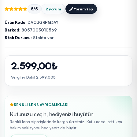
5/5
2 yorum
Yorum Yap
Ürün Kodu:
DAQ3GRPG3AY
Barkod:
8057003010569
Stok Durumu:
Stokta var
2.599,00₺
Vergiler Dahil 2.599,00₺
RENKLI LENS AYRICALIKLARI
Kutunuzu seçin, hediyenizi büyütün
Renkli lens siparişlerinde kargo ücretsiz. Kutu adedi arttıkça
bakım solüsyonu hediyeniz de büyür.