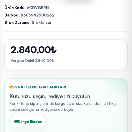
Ürün Kodu:
VCDVGRRN
Barkod:
8683642500262
Stok Durumu:
Stokta var
2.840,00₺
Vergiler Dahil 2.840,00₺
RENKLI LENS AYRICALIKLARI
Kutunuzu seçin, hediyenizi büyütün
Renkli lens siparişlerinde kargo ücretsiz. Kutu adedi arttıkça
bakım solüsyonu hediyeniz de büyür.
Kargo Bizden