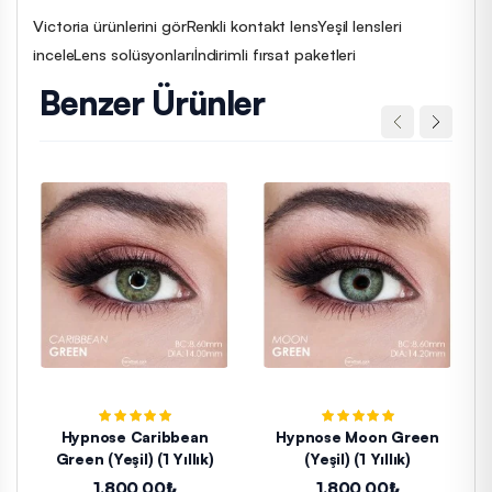
Victoria ürünlerini gör
Renkli kontakt lens
Yeşil lensleri
incele
Lens solüsyonları
İndirimli fırsat paketleri
Benzer Ürünler
Hypnose Caribbean
Hypnose Moon Green
Green (Yeşil) (1 Yıllık)
(Yeşil) (1 Yıllık)
1.800,00₺
1.800,00₺