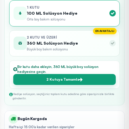
1 KUTU
100 ML Solüsyon Hediye
Orta boy bakım solüsyonu
EN AVANTAJLI
2 KUTU VE ÜZERI
360 ML Solüsyon Hediye
Büyük boy bakım solüsyonu
Bir kutu daha ekleyin, 360 ML büyük boy solüsyon
hediyesine geçin.
2 Kutuya Tamamla
Hediye solüsyon, seçtiğiniz toplam kutu adedine göre siparişinizle birlikte
gönderilir.
Bugün Kargoda
Hafta içi 15:00’a kadar verilen siparişler