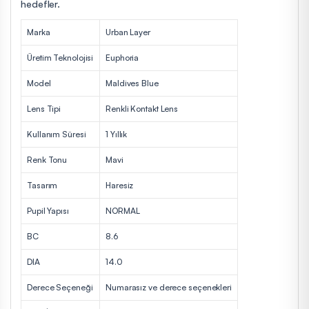
hedefler.
Marka
Urban Layer
Üretim Teknolojisi
Euphoria
Model
Maldives Blue
Lens Tipi
Renkli Kontakt Lens
Kullanım Süresi
1 Yıllık
Renk Tonu
Mavi
Tasarım
Haresiz
Pupil Yapısı
NORMAL
BC
8.6
DIA
14.0
Derece Seçeneği
Numarasız ve derece seçenekleri