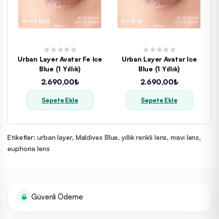
Urban Layer Avatar Fe Ice
Urban Layer Avatar Ice
Blue (1 Yıllık)
Blue (1 Yıllık)
2.690,00₺
2.690,00₺
Sepete Ekle
Sepete Ekle
Etiketler:
urban layer
,
Maldives Blue
,
yıllık renkli lens
,
mavi lens
,
euphoria lens
Güvenli Ödeme