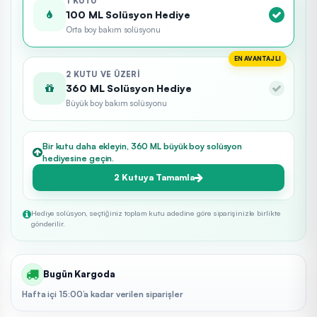
1 KUTU
100 ML Solüsyon Hediye
Orta boy bakım solüsyonu
EN AVANTAJLI
2 KUTU VE ÜZERI
360 ML Solüsyon Hediye
Büyük boy bakım solüsyonu
Bir kutu daha ekleyin, 360 ML büyük boy solüsyon
hediyesine geçin.
2 Kutuya Tamamla
Hediye solüsyon, seçtiğiniz toplam kutu adedine göre siparişinizle birlikte
gönderilir.
Bugün Kargoda
Hafta içi 15:00’a kadar verilen siparişler