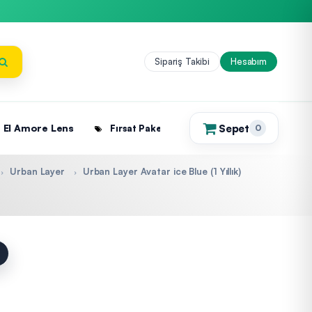
Sipariş Takibi
Hesabım
Sepet
El Amore Lens
Fırsat Paketleri
0
(0)
Urban Layer
Urban Layer Avatar ice Blue (1 Yıllık)