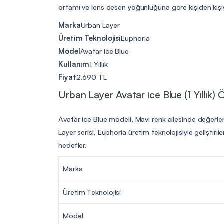
ortamı ve lens desen yoğunluğuna göre kişiden kişiye
Marka
Urban Layer
Üretim Teknolojisi
Euphoria
Model
Avatar ice Blue
Kullanım
1 Yıllık
Fiyat
2.690 TL
Urban Layer Avatar ice Blue (1 Yıllık) Öz
Avatar ice Blue modeli, Mavi renk ailesinde değerlen
Layer serisi, Euphoria üretim teknolojisiyle geliştir
hedefler.
Marka
Üretim Teknolojisi
Model