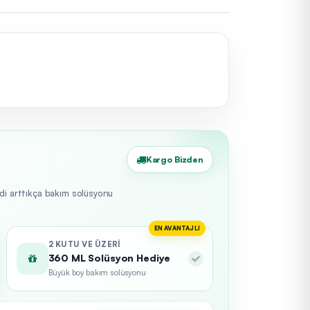
Kargo Bizden
edi arttıkça bakım solüsyonu
EN AVANTAJLI
2 KUTU VE ÜZERI
360 ML Solüsyon Hediye
Büyük boy bakım solüsyonu