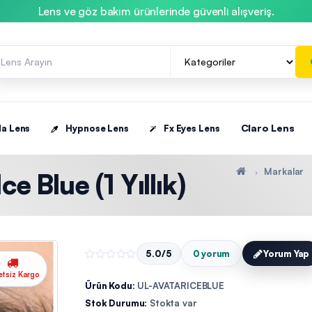
Lens ve göz bakım ürünlerinde güvenli alışveriş.
Claro Lens
la Lens
Hypnose Lens
Fx Eyes Lens
Markalar
e Blue (1 Yıllık)
5.0/5
0 yorum
Yorum Yap
etsiz Kargo
Ürün Kodu:
UL-AVATARICEBLUE
Stok Durumu:
Stokta var