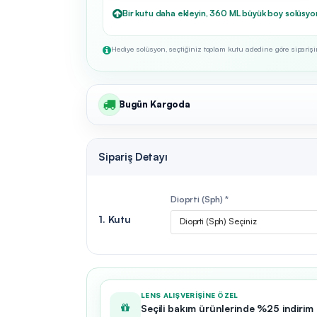
Bir kutu daha ekleyin, 360 ML büyük boy solüsyo
Hediye solüsyon, seçtiğiniz toplam kutu adedine göre siparişini
Bugün Kargoda
Sipariş Detayı
Dioprti (Sph) *
1. Kutu
Dioprti (Sph) Seçiniz
LENS ALIŞVERIŞINE ÖZEL
Seçili bakım ürünlerinde %25 indirim