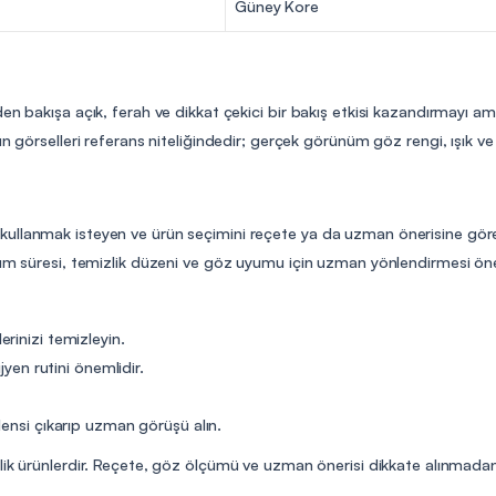
Güney Kore
en bakışa açık, ferah ve dikkat çekici bir bakış etkisi kazandırmayı a
n görselleri referans niteliğindedir; gerçek görünüm göz rengi, ışık ve 
lens kullanmak isteyen ve ürün seçimini reçete ya da uzman önerisine göre 
nım süresi, temizlik düzeni ve göz uyumu için uzman yönlendirmesi öne
rinizi temizleyin.
jyen rutini önemlidir.
lensi çıkarıp uzman görüşü alın.
elik ürünlerdir. Reçete, göz ölçümü ve uzman önerisi dikkate alınmadan 