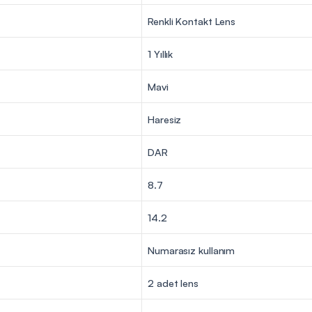
Renkli Kontakt Lens
1 Yıllık
Mavi
Haresiz
DAR
8.7
14.2
Numarasız kullanım
2 adet lens