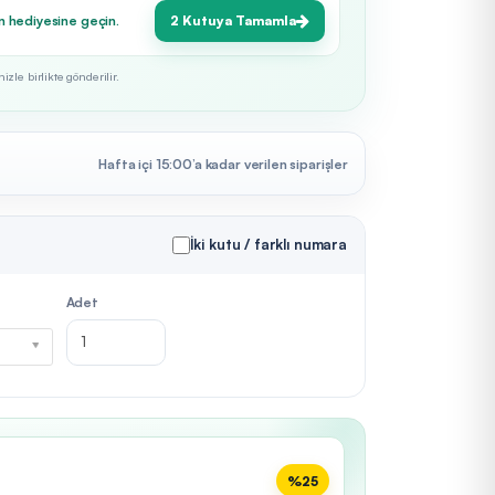
n hediyesine geçin.
2 Kutuya Tamamla
zle birlikte gönderilir.
Hafta içi 15:00’a kadar verilen siparişler
İki kutu / farklı numara
Adet
%25