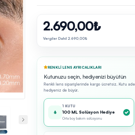
2.690,00₺
Vergiler Dahil 2.690,00₺
RENKLI LENS AYRICALIKLARI
Kutunuzu seçin, hediyenizi büyütün
Renkli lens siparişlerinde kargo ücretsiz. Kutu ad
hediyeniz de büyür.
1 KUTU
100 ML Solüsyon Hediye
Orta boy bakım solüsyonu