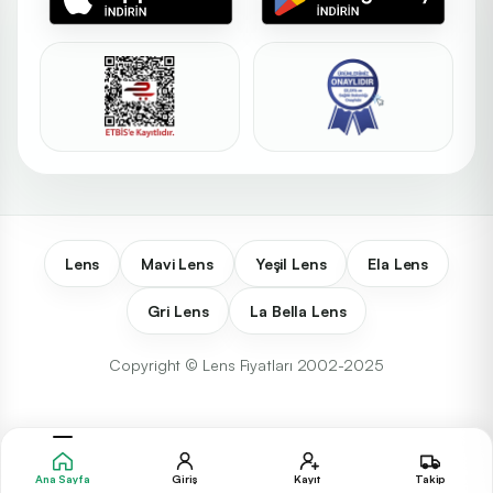
Lens
Mavi Lens
Yeşil Lens
Ela Lens
Gri Lens
La Bella Lens
Copyright © Lens Fiyatları 2002-2025
Ana Sayfa
Giriş
Kayıt
Takip