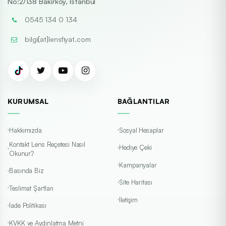
No:2/138 Bakırköy, İstanbul
0545 134 0 134
bilgi[at]lensfiyat.com
KURUMSAL
BAĞLANTILAR
Hakkımızda
Sosyal Hesaplar
Kontakt Lens Reçetesi Nasıl
Hediye Çeki
Okunur?
Kampanyalar
Basında Biz
Site Haritası
Teslimat Şartları
İletişim
İade Politikası
KVKK ve Aydınlatma Metni