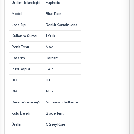
Üretim Teknolojisi
Euphoria
Model
Blue Rain
Lens Tipi
Renkli Kontakt Lens
Kullanım Süresi
1 Yıllık
Renk Tonu
Mavi
Tasarım
Haresiz
Pupil Yapısı
DAR
BC
8.8
DIA
14.5
Derece Seçeneği
Numarasız kullanım
Kutu İçeriği
2 adet lens
Üretim
Güney Kore