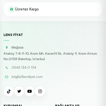
Ücretsiz Kargo
LENS FIYAT
Mağaza
Ataköy 7-8-9-10. Kısım Mh. Karanfil Sk, Ataköy 9. Kısım Atrium
No:2/138 Bakırköy, İstanbul
0545 134 0 134
bilgi[at]lensfiyat.com
KURUMSAL
BAĞLANTILAR