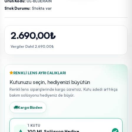
Ürün Kodu:
UL-BLUERAIN
Stok Durumu:
Stokta var
2.690,00₺
Vergiler Dahil 2.690,00₺
RENKLI LENS AYRICALIKLARI
Kutunuzu seçin, hediyenizi büyütün
Renkli lens siparişlerinde kargo ücretsiz. Kutu adedi arttıkça
bakım solüsyonu hediyeniz de büyür.
Kargo Bizden
1 KUTU
100 ML Solüsyon Hediye