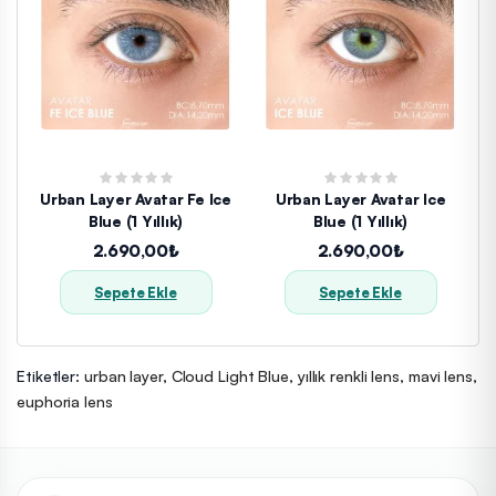
Urban Layer Avatar Fe Ice
Urban Layer Avatar Ice
Blue (1 Yıllık)
Blue (1 Yıllık)
2.690,00₺
2.690,00₺
Sepete Ekle
Sepete Ekle
Etiketler:
urban layer
,
Cloud Light Blue
,
yıllık renkli lens
,
mavi lens
,
euphoria lens