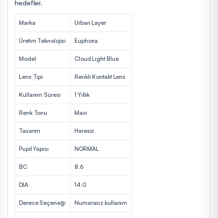
hedefler.
Marka
Urban Layer
Üretim Teknolojisi
Euphoria
Model
Cloud Light Blue
Lens Tipi
Renkli Kontakt Lens
Kullanım Süresi
1 Yıllık
Renk Tonu
Mavi
Tasarım
Haresiz
Pupil Yapısı
NORMAL
BC
8.6
DIA
14.0
Derece Seçeneği
Numarasız kullanım