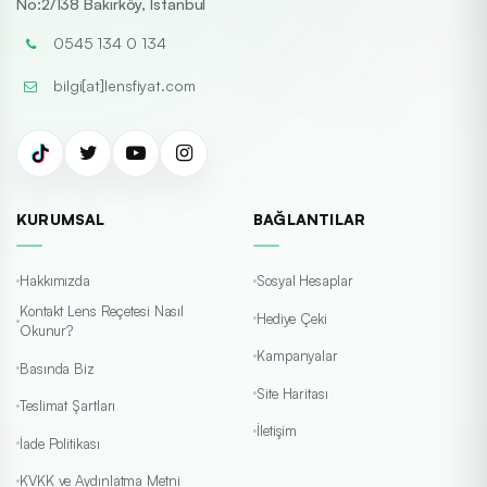
No:2/138 Bakırköy, İstanbul
0545 134 0 134
bilgi[at]lensfiyat.com
KURUMSAL
BAĞLANTILAR
Hakkımızda
Sosyal Hesaplar
Kontakt Lens Reçetesi Nasıl
Hediye Çeki
Okunur?
Kampanyalar
Basında Biz
Site Haritası
Teslimat Şartları
İletişim
İade Politikası
KVKK ve Aydınlatma Metni