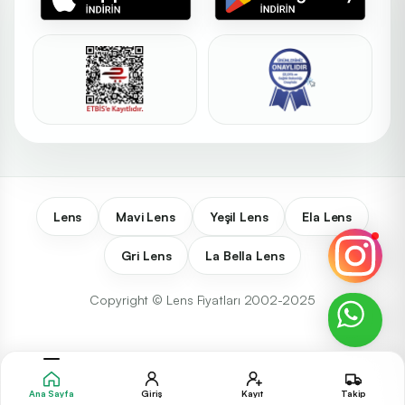
Lens
Mavi Lens
Yeşil Lens
Ela Lens
Gri Lens
La Bella Lens
Copyright © Lens Fiyatları 2002-2025
Ana Sayfa
Giriş
Kayıt
Takip