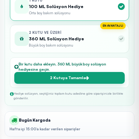
1 KUTU
100 ML Solüsyon Hediye
Orta boy bakım solüsyonu
EN AVANTAJLI
2 KUTU VE ÜZERI
360 ML Solüsyon Hediye
Büyük boy bakım solüsyonu
Bir kutu daha ekleyin, 360 ML büyük boy solüsyon
hediyesine geçin.
2 Kutuya Tamamla
Hediye solüsyon, seçtiğiniz toplam kutu adedine göre siparişinizle birlikte
gönderilir.
Bugün Kargoda
Hafta içi 15:00’a kadar verilen siparişler