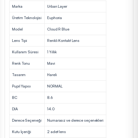
Marka
Urban Layer
Üretim Teknolojisi
Euphoria
Model
Cloud R Blue
Lens Tipi
Renkli Kontakt Lens
Kullanım Süresi
1 Yıllık
Renk Tonu
Mavi
Tasarım
Hareli
Pupil Yapısı
NORMAL
BC
8.6
DIA
14.0
Derece Seçeneği
Numarasız ve derece seçenekleri
Kutu İçeriği
2 adet lens