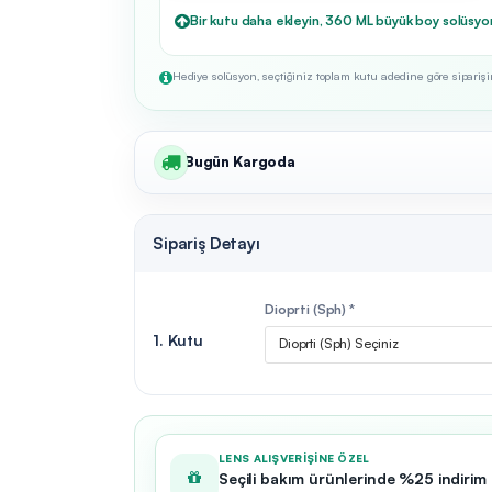
Bir kutu daha ekleyin, 360 ML büyük boy solüsyo
Hediye solüsyon, seçtiğiniz toplam kutu adedine göre siparişini
Bugün Kargoda
Sipariş Detayı
Dioprti (Sph) *
1. Kutu
Dioprti (Sph) Seçiniz
LENS ALIŞVERIŞINE ÖZEL
Seçili bakım ürünlerinde %25 indirim