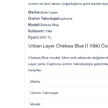
ortamı ve lens desen yoğunluğuna göre kişiden kişiye
Marka
Urban Layer
Üretim Teknolojisi
Euphoria
Model
Chelsea Blue
Kullanım
1 Yıllık
Fiyat
2.690 TL
Urban Layer Chelsea Blue (1 Yıllık) Özel
Chelsea Blue modeli, Mavi renk ailesinde değerlendir
Layer serisi, Euphoria üretim teknolojisiyle geliştir
hedefler.
Marka
Üretim Teknolojisi
Model