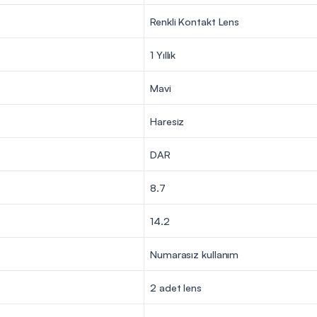
Renkli Kontakt Lens
1 Yıllık
Mavi
Haresiz
DAR
8.7
14.2
Numarasız kullanım
2 adet lens