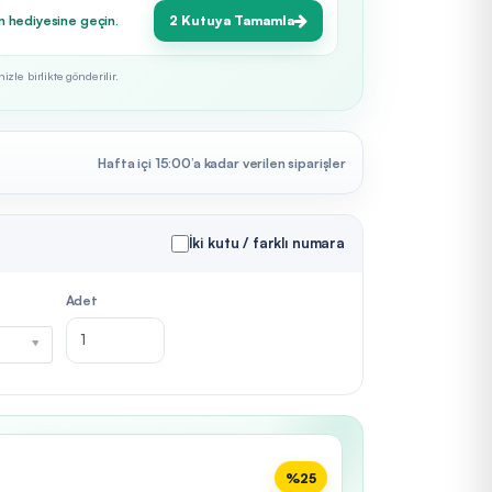
n hediyesine geçin.
2 Kutuya Tamamla
zle birlikte gönderilir.
Hafta içi 15:00’a kadar verilen siparişler
İki kutu / farklı numara
Adet
%25