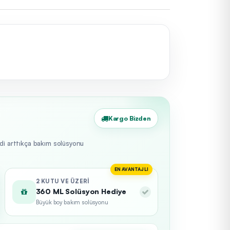
Kargo Bizden
edi arttıkça bakım solüsyonu
EN AVANTAJLI
2 KUTU VE ÜZERI
360 ML Solüsyon Hediye
Büyük boy bakım solüsyonu