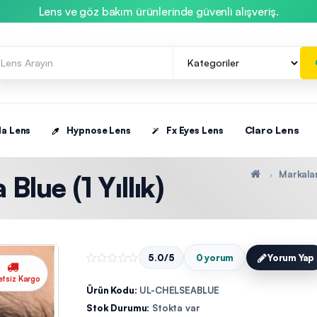
Lens ve göz bakım ürünlerinde güvenli alışveriş.
Claro Lens
la Lens
Hypnose Lens
Fx Eyes Lens
Markala
Blue (1 Yıllık)
5.0/5
0 yorum
Yorum Yap
etsiz Kargo
Ürün Kodu:
UL-CHELSEABLUE
Stok Durumu:
Stokta var