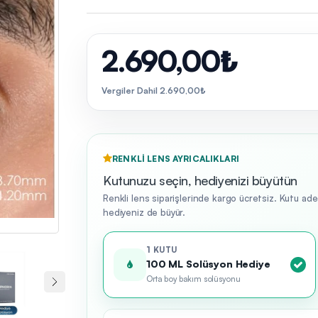
2.690,00₺
Vergiler Dahil 2.690,00₺
RENKLI LENS AYRICALIKLARI
Kutunuzu seçin, hediyenizi büyütün
Renkli lens siparişlerinde kargo ücretsiz. Kutu ad
hediyeniz de büyür.
1 KUTU
100 ML Solüsyon Hediye
Orta boy bakım solüsyonu