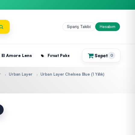
Sipariş Takibi
Hesabım
Sepet
El Amore Lens
Fırsat Paketleri
0
(0)
r
Urban Layer
Urban Layer Chelsea Blue (1 Yıllık)