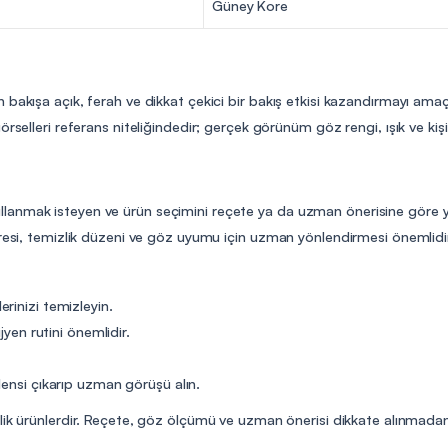
Güney Kore
 bakışa açık, ferah ve dikkat çekici bir bakış etkisi kazandırmayı amaç
rselleri referans niteliğindedir; gerçek görünüm göz rengi, ışık ve kişi
ns kullanmak isteyen ve ürün seçimini reçete ya da uzman önerisine göre y
üresi, temizlik düzeni ve göz uyumu için uzman yönlendirmesi önemlidi
rinizi temizleyin.
jyen rutini önemlidir.
lensi çıkarıp uzman görüşü alın.
elik ürünlerdir. Reçete, göz ölçümü ve uzman önerisi dikkate alınmadan 