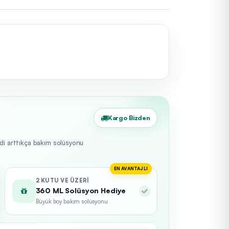
Kargo Bizden
edi arttıkça bakım solüsyonu
EN AVANTAJLI
2 KUTU VE ÜZERI
360 ML Solüsyon Hediye
Büyük boy bakım solüsyonu