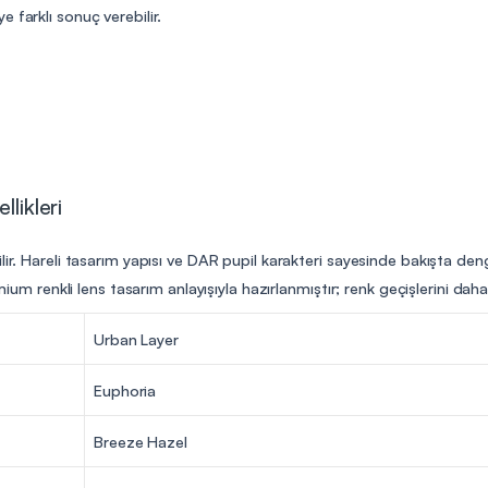
 farklı sonuç verebilir.
likleri
lir. Hareli tasarım yapısı ve DAR pupil karakteri sayesinde bakışta deng
remium renkli lens tasarım anlayışıyla hazırlanmıştır; renk geçişlerini d
Urban Layer
Euphoria
Breeze Hazel