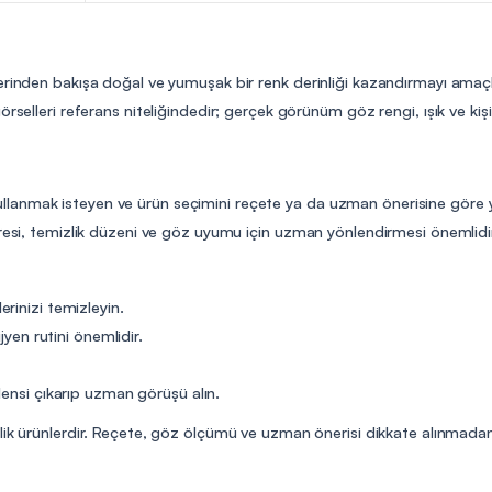
erinden bakışa doğal ve yumuşak bir renk derinliği kazandırmayı amaçl
rselleri referans niteliğindedir; gerçek görünüm göz rengi, ışık ve kişi
ns kullanmak isteyen ve ürün seçimini reçete ya da uzman önerisine göre y
üresi, temizlik düzeni ve göz uyumu için uzman yönlendirmesi önemlidi
rinizi temizleyin.
jyen rutini önemlidir.
lensi çıkarıp uzman görüşü alın.
elik ürünlerdir. Reçete, göz ölçümü ve uzman önerisi dikkate alınmadan 