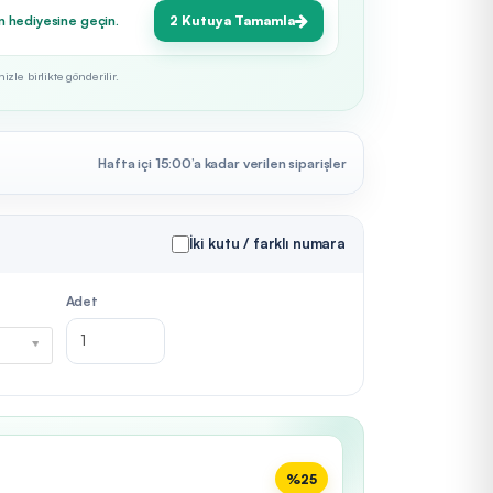
n hediyesine geçin.
2 Kutuya Tamamla
zle birlikte gönderilir.
Hafta içi 15:00’a kadar verilen siparişler
İki kutu / farklı numara
Adet
%25