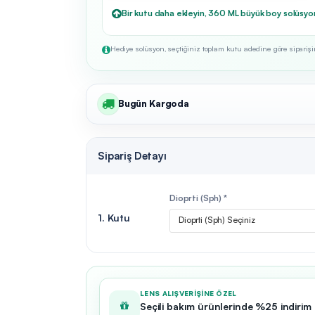
Bir kutu daha ekleyin, 360 ML büyük boy solüsyo
Hediye solüsyon, seçtiğiniz toplam kutu adedine göre siparişini
Bugün Kargoda
Sipariş Detayı
Dioprti (Sph) *
1. Kutu
Dioprti (Sph) Seçiniz
LENS ALIŞVERIŞINE ÖZEL
Seçili bakım ürünlerinde %25 indirim