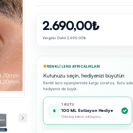
2.690,00₺
Vergiler Dahil 2.690,00₺
RENKLI LENS AYRICALIKLARI
Kutunuzu seçin, hediyenizi büyütün
Renkli lens siparişlerinde kargo ücretsiz. Kutu ad
hediyeniz de büyür.
1 KUTU
100 ML Solüsyon Hediye
Orta boy bakım solüsyonu