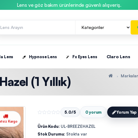
Lens ve göz bakım ürünlerinde güvenli alışveriş.
Claro Lens
la Lens
Hypnose Lens
Fx Eyes Lens
Markala
zel (1 Yıllık)
5.0/5
0 yorum
Yorum Yap
etsiz Kargo
Ürün Kodu:
UL-BREEZEHAZEL
Stok Durumu:
Stokta var