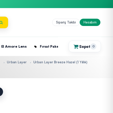
Sipariş Takibi
Hesabım
Sepet
El Amore Lens
Fırsat Paketleri
0
(0)
r
Urban Layer
Urban Layer Breeze Hazel (1 Yıllık)