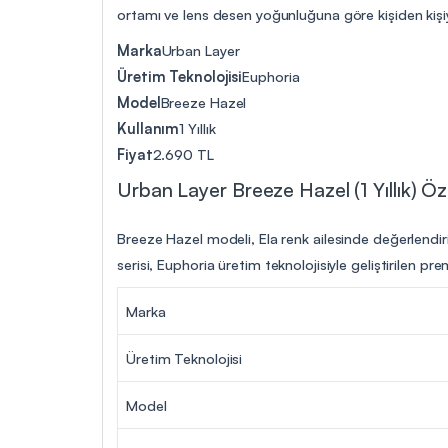
ortamı ve lens desen yoğunluğuna göre kişiden kişiye
Marka
Urban Layer
Üretim Teknolojisi
Euphoria
Model
Breeze Hazel
Kullanım
1 Yıllık
Fiyat
2.690 TL
Urban Layer Breeze Hazel (1 Yıllık) Özel
Breeze Hazel modeli, Ela renk ailesinde değerlendiri
serisi, Euphoria üretim teknolojisiyle geliştirilen p
Marka
Üretim Teknolojisi
Model