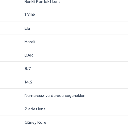
Renkli Kontakt Lens
1 Yıllık
Ela
Hareli
DAR
8.7
14.2
Numarasız ve derece seçenekleri
2 adet lens
Güney Kore