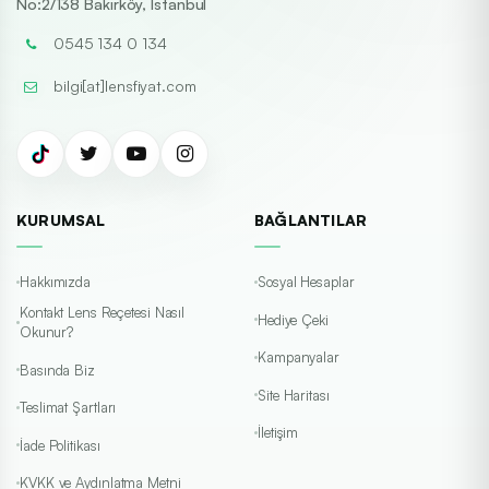
No:2/138 Bakırköy, İstanbul
0545 134 0 134
bilgi[at]lensfiyat.com
KURUMSAL
BAĞLANTILAR
Hakkımızda
Sosyal Hesaplar
Kontakt Lens Reçetesi Nasıl
Hediye Çeki
Okunur?
Kampanyalar
Basında Biz
Site Haritası
Teslimat Şartları
İletişim
İade Politikası
KVKK ve Aydınlatma Metni