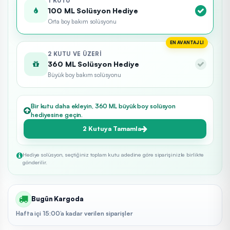
1 KUTU
100 ML Solüsyon Hediye
Orta boy bakım solüsyonu
EN AVANTAJLI
2 KUTU VE ÜZERI
360 ML Solüsyon Hediye
Büyük boy bakım solüsyonu
Bir kutu daha ekleyin, 360 ML büyük boy solüsyon
hediyesine geçin.
2 Kutuya Tamamla
Hediye solüsyon, seçtiğiniz toplam kutu adedine göre siparişinizle birlikte
gönderilir.
Bugün Kargoda
Hafta içi 15:00’a kadar verilen siparişler