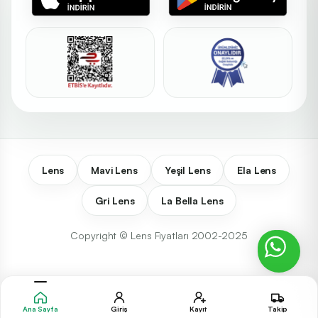
Lens
Mavi Lens
Yeşil Lens
Ela Lens
Gri Lens
La Bella Lens
Copyright © Lens Fiyatları 2002-2025
Ana Sayfa
Giriş
Kayıt
Takip