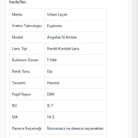
hedefler.
Marka
Urban Layer
Üretim Teknolojisi
Euphoria
Model
Angeles N Amber
Lens Tipi
Renkli Kontakt Lens
Kullanım Süresi
1 Yıllık
Renk Tonu
Ela
Tasarım
Haresiz
Pupil Yapısı
DAR
BC
8.7
DIA
14.2
Derece Seçeneği
Numarasız ve derece seçenekleri