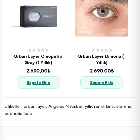
Urban Layer Cleopatra
Urban Layer Dimona (1
Gray (1 Yıllık)
Yıllık)
2.690,00₺
2.690,00₺
Sepete Ekle
Sepete Ekle
Etiketler:
urban layer
,
Angeles N Amber
,
yıllık renkli lens
,
ela lens
,
euphoria lens