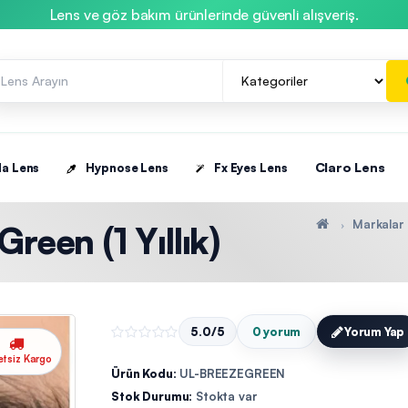
Lens ve göz bakım ürünlerinde güvenli alışveriş.
Claro Lens
la Lens
Hypnose Lens
Fx Eyes Lens
Markalar
reen (1 Yıllık)
5.0/5
0 yorum
Yorum Yap
etsiz Kargo
Ürün Kodu:
UL-BREEZEGREEN
Stok Durumu:
Stokta var