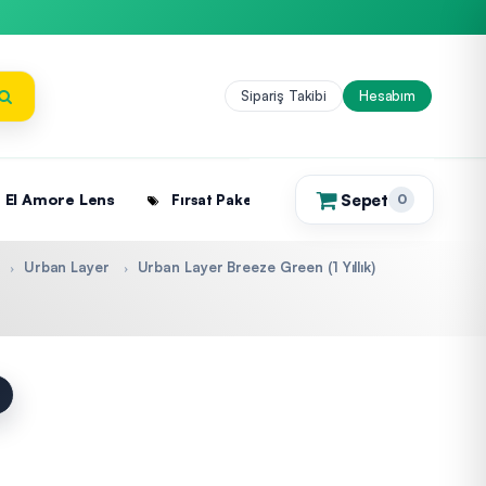
Sipariş Takibi
Hesabım
Sepet
El Amore Lens
Fırsat Paketleri
0
(0)
Urban Layer
Urban Layer Breeze Green (1 Yıllık)