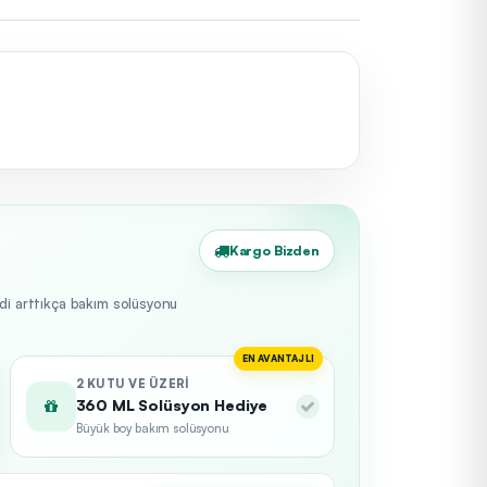
Kargo Bizden
edi arttıkça bakım solüsyonu
EN AVANTAJLI
2 KUTU VE ÜZERI
360 ML Solüsyon Hediye
Büyük boy bakım solüsyonu