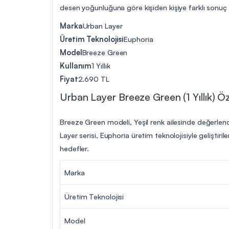
desen yoğunluğuna göre kişiden kişiye farklı sonuç v
Marka
Urban Layer
Üretim Teknolojisi
Euphoria
Model
Breeze Green
Kullanım
1 Yıllık
Fiyat
2.690 TL
Urban Layer Breeze Green (1 Yıllık) Öze
Breeze Green modeli, Yeşil renk ailesinde değerlendi
Layer serisi, Euphoria üretim teknolojisiyle geliştir
hedefler.
Marka
Üretim Teknolojisi
Model