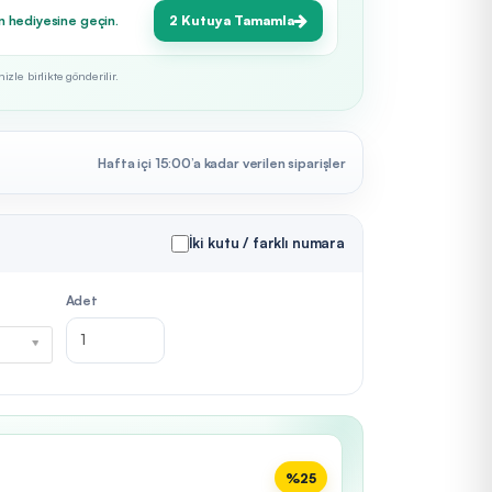
n hediyesine geçin.
2 Kutuya Tamamla
zle birlikte gönderilir.
Hafta içi 15:00’a kadar verilen siparişler
İki kutu / farklı numara
Adet
%25