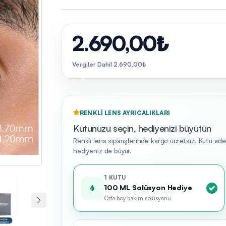
2.690,00₺
Vergiler Dahil 2.690,00₺
RENKLI LENS AYRICALIKLARI
Kutunuzu seçin, hediyenizi büyütün
Renkli lens siparişlerinde kargo ücretsiz. Kutu ad
hediyeniz de büyür.
1 KUTU
100 ML Solüsyon Hediye
Orta boy bakım solüsyonu