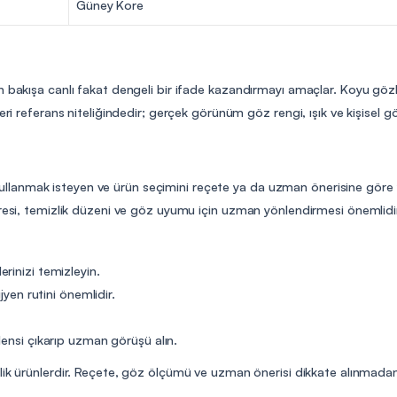
Güney Kore
n bakışa canlı fakat dengeli bir ifade kazandırmayı amaçlar. Koyu göz
eri referans niteliğindedir; gerçek görünüm göz rengi, ışık ve kişisel g
ns kullanmak isteyen ve ürün seçimini reçete ya da uzman önerisine göre y
üresi, temizlik düzeni ve göz uyumu için uzman yönlendirmesi önemlidi
rinizi temizleyin.
jyen rutini önemlidir.
lensi çıkarıp uzman görüşü alın.
elik ürünlerdir. Reçete, göz ölçümü ve uzman önerisi dikkate alınmadan 