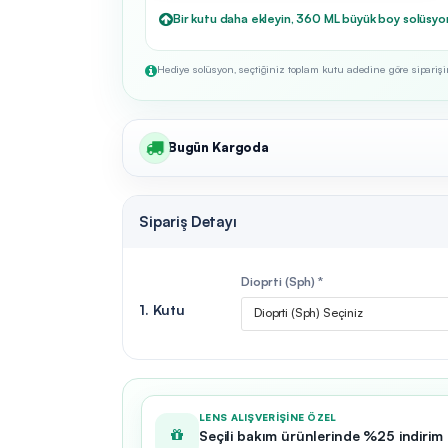
Bir kutu daha ekleyin, 360 ML büyük boy solüsyo
Hediye solüsyon, seçtiğiniz toplam kutu adedine göre siparişini
Bugün Kargoda
Sipariş Detayı
Dioprti (Sph) *
1. Kutu
Dioprti (Sph) Seçiniz
LENS ALIŞVERIŞINE ÖZEL
Seçili bakım ürünlerinde %25 indirim