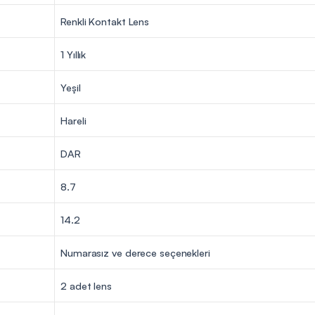
Renkli Kontakt Lens
1 Yıllık
Yeşil
Hareli
DAR
8.7
14.2
Numarasız ve derece seçenekleri
2 adet lens