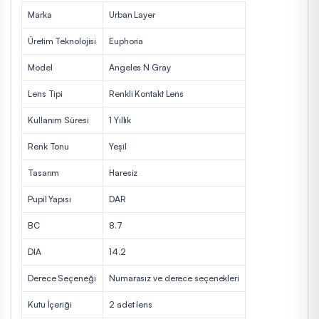
Marka
Urban Layer
Üretim Teknolojisi
Euphoria
Model
Angeles N Gray
Lens Tipi
Renkli Kontakt Lens
Kullanım Süresi
1 Yıllık
Renk Tonu
Yeşil
Tasarım
Haresiz
Pupil Yapısı
DAR
BC
8.7
DIA
14.2
Derece Seçeneği
Numarasız ve derece seçenekleri
Kutu İçeriği
2 adet lens