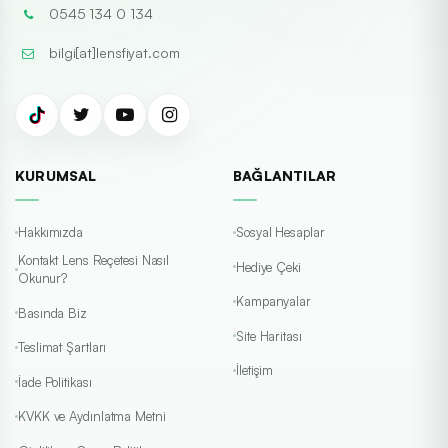
0545 134 0 134
bilgi[at]lensfiyat.com
KURUMSAL
BAĞLANTILAR
Hakkımızda
Sosyal Hesaplar
Kontakt Lens Reçetesi Nasıl
Hediye Çeki
Okunur?
Kampanyalar
Basında Biz
Site Haritası
Teslimat Şartları
İletişim
İade Politikası
KVKK ve Aydınlatma Metni