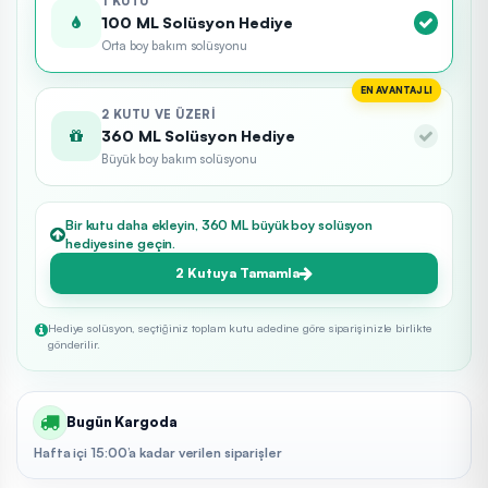
1 KUTU
100 ML Solüsyon Hediye
Orta boy bakım solüsyonu
EN AVANTAJLI
2 KUTU VE ÜZERI
360 ML Solüsyon Hediye
Büyük boy bakım solüsyonu
Bir kutu daha ekleyin, 360 ML büyük boy solüsyon
hediyesine geçin.
2 Kutuya Tamamla
Hediye solüsyon, seçtiğiniz toplam kutu adedine göre siparişinizle birlikte
gönderilir.
Bugün Kargoda
Hafta içi 15:00’a kadar verilen siparişler