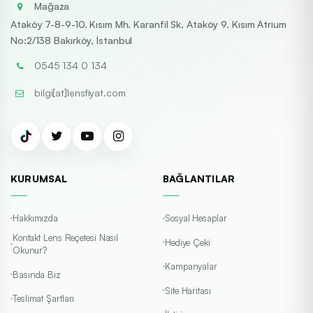
Mağaza
Ataköy 7-8-9-10. Kısım Mh. Karanfil Sk, Ataköy 9. Kısım Atrium
No:2/138 Bakırköy, İstanbul
0545 134 0 134
bilgi[at]lensfiyat.com
KURUMSAL
BAĞLANTILAR
Hakkımızda
Sosyal Hesaplar
Kontakt Lens Reçetesi Nasıl
Hediye Çeki
Okunur?
Kampanyalar
Basında Biz
Site Haritası
Teslimat Şartları