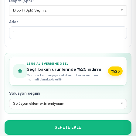
Dioprti (Sph) *
Dioprti (Sph) Seçiniz
Adet
LENS ALIŞVERIŞINE ÖZEL
Seçili bakım ürünlerinde %25 indirim
%25
Yalnızca kampanyaya dahil seçili bakım ürünleri
indirimli olarak gösterilir.
Solüsyon seçimi
Solüsyon eklemek istemiyorum
SEPETE EKLE