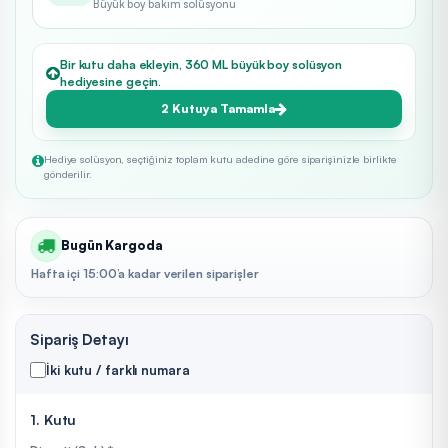
Büyük boy bakım solüsyonu
Bir kutu daha ekleyin, 360 ML büyük boy solüsyon
hediyesine geçin.
2 Kutuya Tamamla
Hediye solüsyon, seçtiğiniz toplam kutu adedine göre siparişinizle birlikte
gönderilir.
Bugün Kargoda
Hafta içi 15:00’a kadar verilen siparişler
Sipariş Detayı
İki kutu / farklı numara
1. Kutu