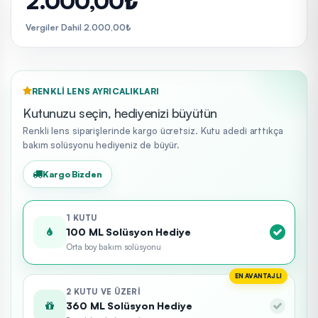
2.000,00₺
Vergiler Dahil 2.000,00₺
RENKLI LENS AYRICALIKLARI
Kutunuzu seçin, hediyenizi büyütün
Renkli lens siparişlerinde kargo ücretsiz. Kutu adedi arttıkça
bakım solüsyonu hediyeniz de büyür.
Kargo Bizden
1 KUTU
100 ML Solüsyon Hediye
Orta boy bakım solüsyonu
EN AVANTAJLI
2 KUTU VE ÜZERI
360 ML Solüsyon Hediye