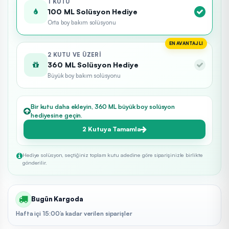
1 KUTU
100 ML Solüsyon Hediye
Orta boy bakım solüsyonu
EN AVANTAJLI
2 KUTU VE ÜZERI
360 ML Solüsyon Hediye
Büyük boy bakım solüsyonu
Bir kutu daha ekleyin, 360 ML büyük boy solüsyon
hediyesine geçin.
2 Kutuya Tamamla
Hediye solüsyon, seçtiğiniz toplam kutu adedine göre siparişinizle birlikte
gönderilir.
Bugün Kargoda
Hafta içi 15:00’a kadar verilen siparişler