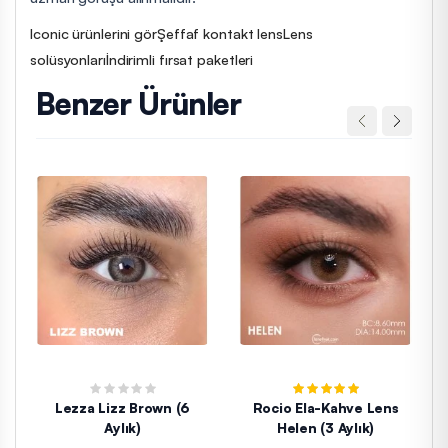
Iconic ürünlerini gör
Şeffaf kontakt lens
Lens
solüsyonları
İndirimli fırsat paketleri
Benzer Ürünler
Lezza Lizz Brown (6
Rocio Ela-Kahve Lens
Aylık)
Helen (3 Aylık)