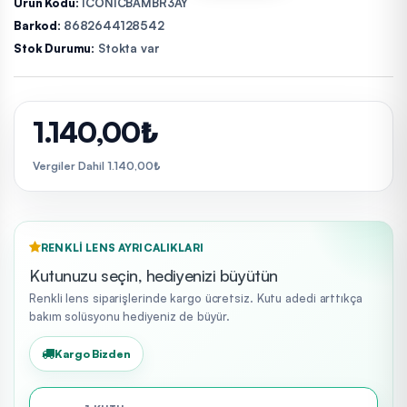
Ürün Kodu:
ICONICBAMBR3AY
Barkod:
8682644128542
Stok Durumu:
Stokta var
1.140,00₺
Vergiler Dahil 1.140,00₺
RENKLI LENS AYRICALIKLARI
Kutunuzu seçin, hediyenizi büyütün
Renkli lens siparişlerinde kargo ücretsiz. Kutu adedi arttıkça
bakım solüsyonu hediyeniz de büyür.
Kargo Bizden