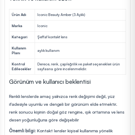
Ürün Adı
Iconic Beauty Amber (3 Aylık)
Marka
Iconic
Kategori
Şeffaf kontakt lens
Kullanım
aylık kullanım
Planı
Kontrol
Derece, renk, çap/eğrilik ve paket seçenekleri ürün
Edilecekler
sayfasına göre incelenmelidir.
Görünüm ve kullanıcı beklentisi
Renkli lenslerde amaç yalnızca renk değişimi değil, yüz
ifadesiyle uyumlu ve dengeli bir görünüm elde etmektir.
renk sonucu kişinin doğal göz rengine, ışık ortamına ve lens
desen yoğunluğuna göre değişebilir
Önemli bilgi:
Kontakt lensler kişisel kullanıma yönelik