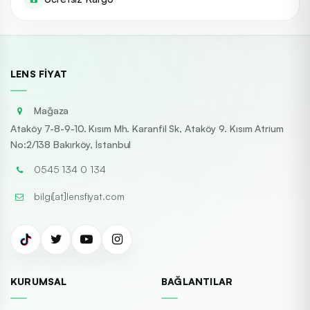
LENS FIYAT
Mağaza
Ataköy 7-8-9-10. Kısım Mh. Karanfil Sk, Ataköy 9. Kısım Atrium
No:2/138 Bakırköy, İstanbul
0545 134 0 134
bilgi[at]lensfiyat.com
KURUMSAL
BAĞLANTILAR