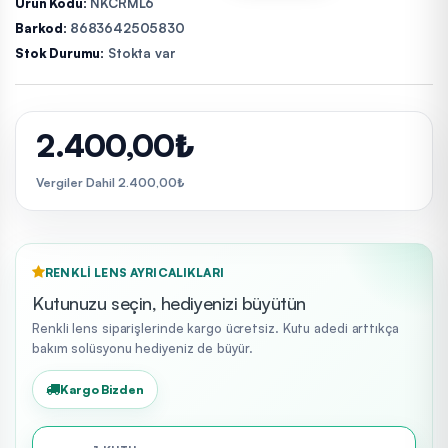
Ürün Kodu:
NKCRML6
Barkod:
8683642505830
Stok Durumu:
Stokta var
2.400,00₺
Vergiler Dahil 2.400,00₺
RENKLI LENS AYRICALIKLARI
Kutunuzu seçin, hediyenizi büyütün
Renkli lens siparişlerinde kargo ücretsiz. Kutu adedi arttıkça
bakım solüsyonu hediyeniz de büyür.
Kargo Bizden