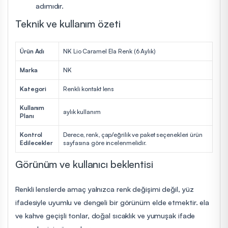
adımıdır.
Teknik ve kullanım özeti
Ürün Adı
NK Lio Caramel Ela Renk (6 Aylık)
Marka
NK
Kategori
Renkli kontakt lens
Kullanım
aylık kullanım
Planı
Kontrol
Derece, renk, çap/eğrilik ve paket seçenekleri ürün
Edilecekler
sayfasına göre incelenmelidir.
Görünüm ve kullanıcı beklentisi
Renkli lenslerde amaç yalnızca renk değişimi değil, yüz
ifadesiyle uyumlu ve dengeli bir görünüm elde etmektir. ela
ve kahve geçişli tonlar, doğal sıcaklık ve yumuşak ifade