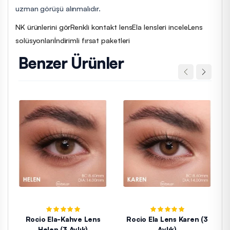
uzman görüşü alınmalıdır.
NK ürünlerini gör
Renkli kontakt lens
Ela lensleri incele
Lens
solüsyonları
İndirimli fırsat paketleri
Benzer Ürünler
Rocio Ela-Kahve Lens
Rocio Ela Lens Karen (3
Helen (3 Aylık)
Aylık)