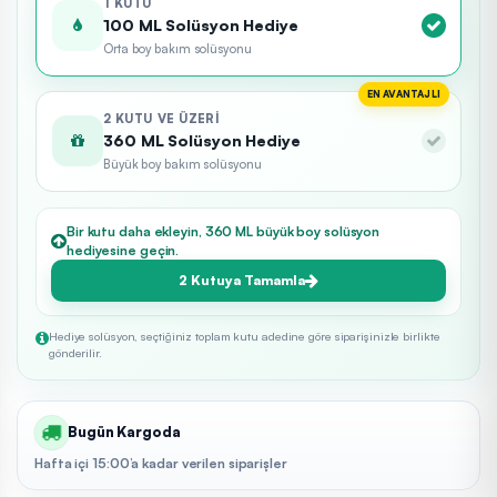
1 KUTU
100 ML Solüsyon Hediye
Orta boy bakım solüsyonu
EN AVANTAJLI
2 KUTU VE ÜZERI
360 ML Solüsyon Hediye
Büyük boy bakım solüsyonu
Bir kutu daha ekleyin, 360 ML büyük boy solüsyon
hediyesine geçin.
2 Kutuya Tamamla
Hediye solüsyon, seçtiğiniz toplam kutu adedine göre siparişinizle birlikte
gönderilir.
Bugün Kargoda
Hafta içi 15:00’a kadar verilen siparişler