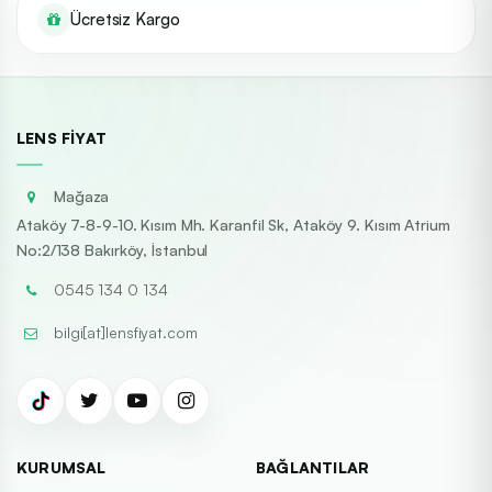
Ücretsiz Kargo
LENS FIYAT
Mağaza
Ataköy 7-8-9-10. Kısım Mh. Karanfil Sk, Ataköy 9. Kısım Atrium
No:2/138 Bakırköy, İstanbul
0545 134 0 134
bilgi[at]lensfiyat.com
KURUMSAL
BAĞLANTILAR