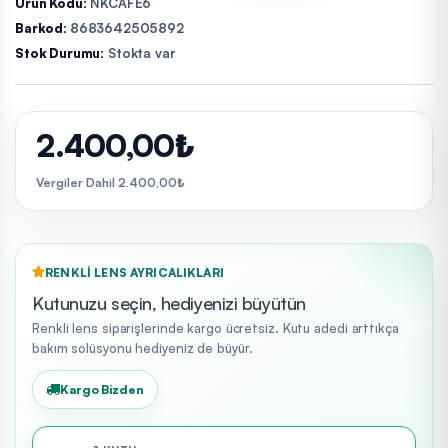
Ürün Kodu:
NKCAFE6
Barkod:
8683642505892
Stok Durumu:
Stokta var
2.400,00₺
Vergiler Dahil 2.400,00₺
RENKLI LENS AYRICALIKLARI
Kutunuzu seçin, hediyenizi büyütün
Renkli lens siparişlerinde kargo ücretsiz. Kutu adedi arttıkça
bakım solüsyonu hediyeniz de büyür.
Kargo Bizden