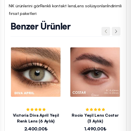
NK ürünlerini gör
Renkli kontakt lens
Lens solüsyonları
İndirimli
fırsat paketleri
Benzer Ürünler
Victoria Diva April Yeşil
Rocio Yeşil Lens Costar
Renk Lens (6 Aylık)
(3 Aylık)
2.400,00₺
1.490,00₺