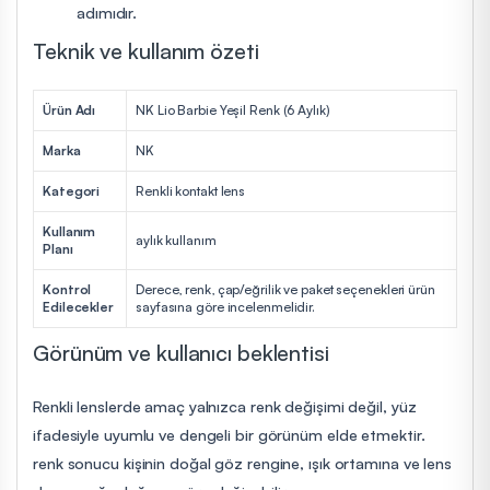
adımıdır.
Teknik ve kullanım özeti
Ürün Adı
NK Lio Barbie Yeşil Renk (6 Aylık)
Marka
NK
Kategori
Renkli kontakt lens
Kullanım
aylık kullanım
Planı
Kontrol
Derece, renk, çap/eğrilik ve paket seçenekleri ürün
Edilecekler
sayfasına göre incelenmelidir.
Görünüm ve kullanıcı beklentisi
Renkli lenslerde amaç yalnızca renk değişimi değil, yüz
ifadesiyle uyumlu ve dengeli bir görünüm elde etmektir.
renk sonucu kişinin doğal göz rengine, ışık ortamına ve lens