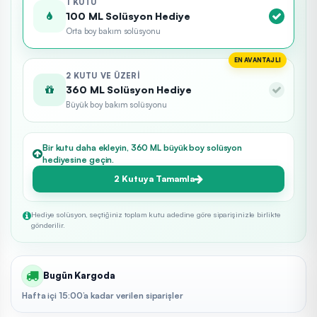
1 KUTU
100 ML Solüsyon Hediye
Orta boy bakım solüsyonu
EN AVANTAJLI
2 KUTU VE ÜZERI
360 ML Solüsyon Hediye
Büyük boy bakım solüsyonu
Bir kutu daha ekleyin, 360 ML büyük boy solüsyon
hediyesine geçin.
2 Kutuya Tamamla
Hediye solüsyon, seçtiğiniz toplam kutu adedine göre siparişinizle birlikte
gönderilir.
Bugün Kargoda
Hafta içi 15:00’a kadar verilen siparişler