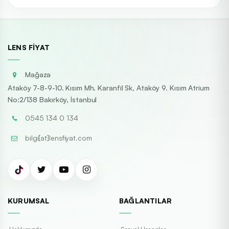
LENS FIYAT
Mağaza
Ataköy 7-8-9-10. Kısım Mh. Karanfil Sk, Ataköy 9. Kısım Atrium
No:2/138 Bakırköy, İstanbul
0545 134 0 134
bilgi[at]lensfiyat.com
KURUMSAL
BAĞLANTILAR