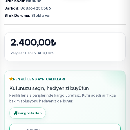
Ürün Kodu:
NKBRB6
Barkod:
8683642505861
Stok Durumu:
Stokta var
2.400,00₺
Vergiler Dahil 2.400,00₺
RENKLI LENS AYRICALIKLARI
Kutunuzu seçin, hediyenizi büyütün
Renkli lens siparişlerinde kargo ücretsiz. Kutu adedi arttıkça
bakım solüsyonu hediyeniz de büyür.
Kargo Bizden