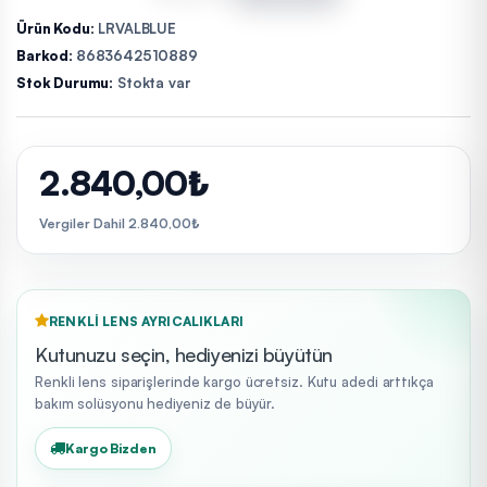
Ürün Kodu:
LRVALBLUE
Barkod:
8683642510889
Stok Durumu:
Stokta var
2.840,00₺
Vergiler Dahil 2.840,00₺
RENKLI LENS AYRICALIKLARI
Kutunuzu seçin, hediyenizi büyütün
Renkli lens siparişlerinde kargo ücretsiz. Kutu adedi arttıkça
bakım solüsyonu hediyeniz de büyür.
Kargo Bizden