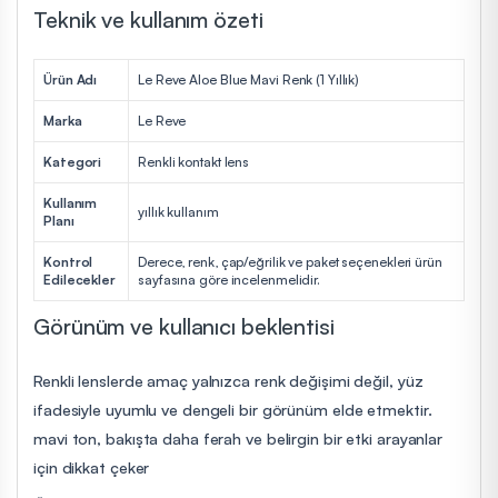
Teknik ve kullanım özeti
Ürün Adı
Le Reve Aloe Blue Mavi Renk (1 Yıllık)
Marka
Le Reve
Kategori
Renkli kontakt lens
Kullanım
yıllık kullanım
Planı
Kontrol
Derece, renk, çap/eğrilik ve paket seçenekleri ürün
Edilecekler
sayfasına göre incelenmelidir.
Görünüm ve kullanıcı beklentisi
Renkli lenslerde amaç yalnızca renk değişimi değil, yüz
ifadesiyle uyumlu ve dengeli bir görünüm elde etmektir.
mavi ton, bakışta daha ferah ve belirgin bir etki arayanlar
için dikkat çeker