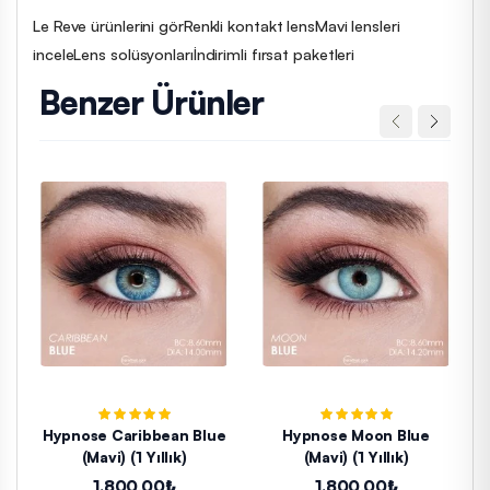
Le Reve ürünlerini gör
Renkli kontakt lens
Mavi lensleri
incele
Lens solüsyonları
İndirimli fırsat paketleri
Benzer Ürünler
Hypnose Caribbean Blue
Hypnose Moon Blue
(Mavi) (1 Yıllık)
(Mavi) (1 Yıllık)
1.800,00₺
1.800,00₺