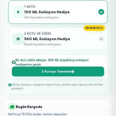
1 KUTU
100 ML Solüsyon Hediye
Orta boy bakım solüsyonu
EN AVANTAJLI
2 KUTU VE ÜZERI
360 ML Solüsyon Hediye
Büyük boy bakım solüsyonu
Bir kutu daha ekleyin, 360 ML büyük boy solüsyon
hediyesine geçin.
2 Kutuya Tamamla
Hediye solüsyon, seçtiğiniz toplam kutu adedine göre siparişinizle birlikte
gönderilir.
Bugün Kargoda
Hafta içi 15:00’a kadar verilen siparişler