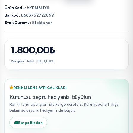
Ürün Kodu:
HYPMBL1YIL
Barkod:
8683752722059
Stok Durumu:
Stokta var
1.800,00₺
Vergiler Dahil 1.800,00₺
RENKLI LENS AYRICALIKLARI
Kutunuzu seçin, hediyenizi büyütün
Renkli lens siparişlerinde kargo ücretsiz. Kutu adedi arttıkça
bakım solüsyonu hediyeniz de büyür.
Kargo Bizden