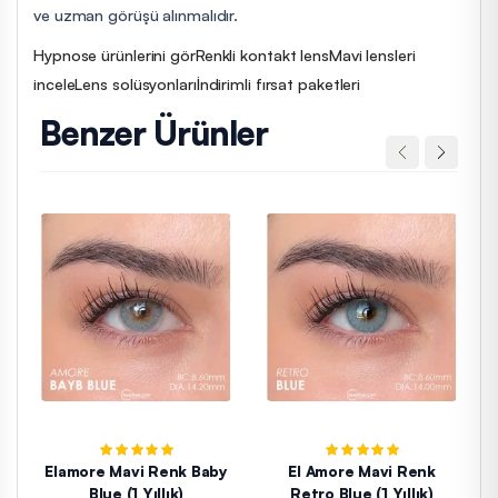
ve uzman görüşü alınmalıdır.
Hypnose ürünlerini gör
Renkli kontakt lens
Mavi lensleri
incele
Lens solüsyonları
İndirimli fırsat paketleri
Benzer Ürünler
Elamore Mavi Renk Baby
El Amore Mavi Renk
Blue (1 Yıllık)
Retro Blue (1 Yıllık)