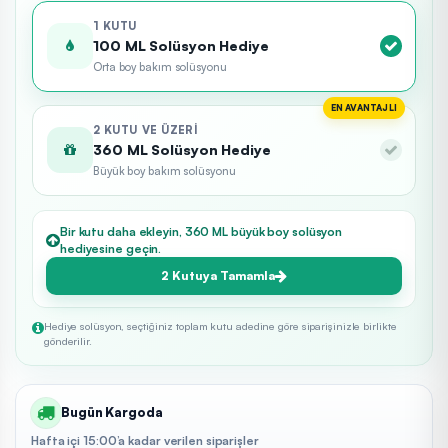
1 KUTU
100 ML Solüsyon Hediye
Orta boy bakım solüsyonu
EN AVANTAJLI
2 KUTU VE ÜZERI
360 ML Solüsyon Hediye
Büyük boy bakım solüsyonu
Bir kutu daha ekleyin, 360 ML büyük boy solüsyon
hediyesine geçin.
2 Kutuya Tamamla
Hediye solüsyon, seçtiğiniz toplam kutu adedine göre siparişinizle birlikte
gönderilir.
Bugün Kargoda
Hafta içi 15:00’a kadar verilen siparişler