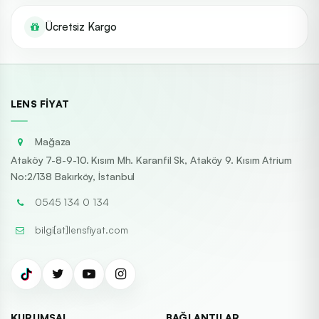
Ücretsiz Kargo
LENS FIYAT
Mağaza
Ataköy 7-8-9-10. Kısım Mh. Karanfil Sk, Ataköy 9. Kısım Atrium
No:2/138 Bakırköy, İstanbul
0545 134 0 134
bilgi[at]lensfiyat.com
KURUMSAL
BAĞLANTILAR