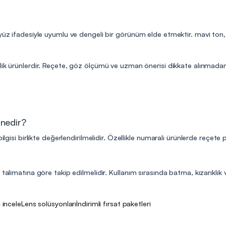
yüz ifadesiyle uyumlu ve dengeli bir görünüm elde etmektir. mavi ton, 
lik ürünlerdir. Reçete, göz ölçümü ve uzman önerisi dikkate alınmadan 
 nedir?
ilgisi birlikte değerlendirilmelidir. Özellikle numaralı ürünlerde reçete
talimatına göre takip edilmelidir. Kullanım sırasında batma, kızarıklık v
i incele
Lens solüsyonları
İndirimli fırsat paketleri