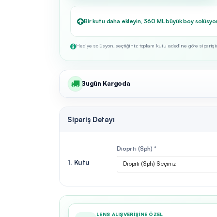
Bir kutu daha ekleyin, 360 ML büyük boy solüsyo
Hediye solüsyon, seçtiğiniz toplam kutu adedine göre siparişini
Bugün Kargoda
Sipariş Detayı
Dioprti (Sph) *
1. Kutu
Dioprti (Sph) Seçiniz
LENS ALIŞVERIŞINE ÖZEL