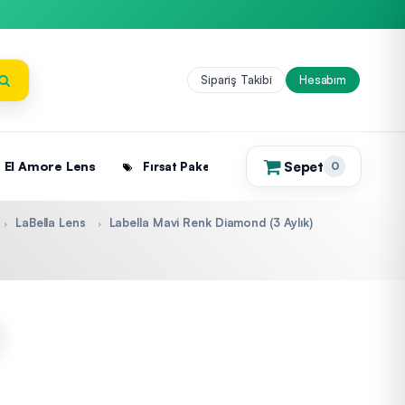
Sipariş Takibi
Hesabım
Sepet
El Amore Lens
Fırsat Paketleri
0
(0)
LaBella Lens
Labella Mavi Renk Diamond (3 Aylık)