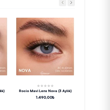
ık)
Rocio Mavi Lens Nova (3 Aylık)
Iconic Fresh B
A
1.490,00₺
1.1