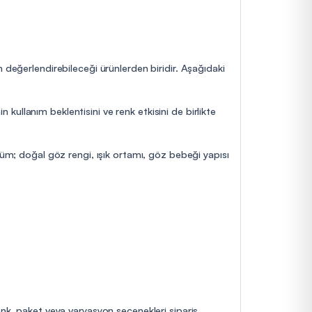
 değerlendirebileceği ürünlerden biridir. Aşağıdaki
n kullanım beklentisini ve renk etkisini de birlikte
nüm; doğal göz rengi, ışık ortamı, göz bebeği yapısı
enk, paket veya varyasyon seçenekleri sipariş