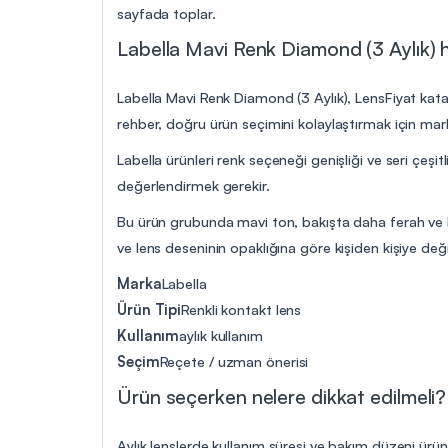
sayfada toplar.
Labella Mavi Renk Diamond (3 Aylık) h
Labella Mavi Renk Diamond (3 Aylık), LensFiyat katal
rehber, doğru ürün seçimini kolaylaştırmak için marka,
Labella ürünleri renk seçeneği genişliği ve seri çeşitl
değerlendirmek gerekir.
Bu ürün grubunda mavi ton, bakışta daha ferah ve bel
ve lens deseninin opaklığına göre kişiden kişiye değiş
Marka
Labella
Ürün Tipi
Renkli kontakt lens
Kullanım
aylık kullanım
Seçim
Reçete / uzman önerisi
Ürün seçerken nelere dikkat edilmeli?
Aylık lenslerde kullanım süresi ve bakım düzeni ürü