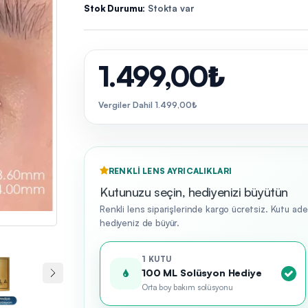
Stok Durumu:
Stokta var
1.499,00₺
Vergiler Dahil 1.499,00₺
RENKLI LENS AYRICALIKLARI
Kutunuzu seçin, hediyenizi büyütün
Renkli lens siparişlerinde kargo ücretsiz. Kutu ad
hediyeniz de büyür.
1 KUTU
100 ML Solüsyon Hediye
Orta boy bakım solüsyonu