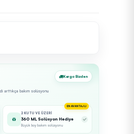
Kargo Bizden
edi arttıkça bakım solüsyonu
EN AVANTAJLI
2 KUTU VE ÜZERI
360 ML Solüsyon Hediye
Büyük boy bakım solüsyonu