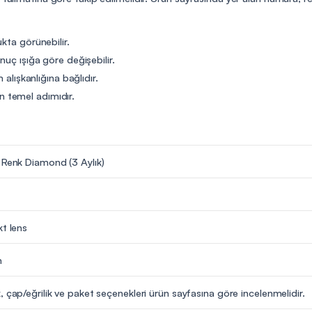
kta görünebilir.
nuç ışığa göre değişebilir.
 alışkanlığına bağlıdır.
 temel adımıdır.
 Renk Diamond (3 Aylık)
kt lens
m
, çap/eğrilik ve paket seçenekleri ürün sayfasına göre incelenmelidir.