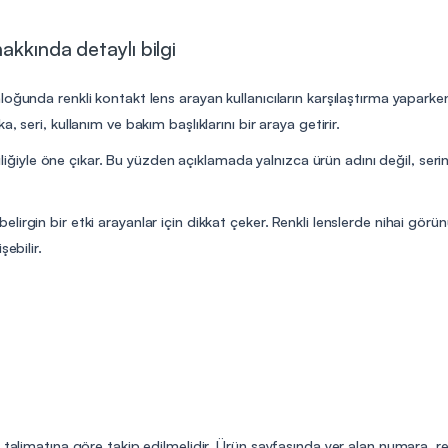
akkında detaylı bilgi
oğunda renkli kontakt lens arayan kullanıcıların karşılaştırma yaparken
 seri, kullanım ve bakım başlıklarını bir araya getirir.
iliğiyle öne çıkar. Bu yüzden açıklamada yalnızca ürün adını değil, serini
irgin bir etki arayanlar için dikkat çeker. Renkli lenslerde nihai görü
ebilir.
n talimatına göre takip edilmelidir. Ürün sayfasında yer alan numara, r