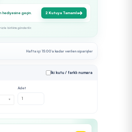
n hediyesine geçin.
2 Kutuya Tamamla
zle birlikte gönderilir.
Hafta içi 15:00’a kadar verilen siparişler
İki kutu / farklı numara
Adet