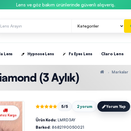
Lens ve göz bakım ürünlerinde güvenli alışveriş.
Claro Lens
la Lens
Hypnose Lens
Fx Eyes Lens
Markalar
iamond (3 Aylık)
5/5
2 yorum
Yorum Yap
etsiz Kargo
Ürün Kodu:
LMRD3AY
Barkod:
8682190050021