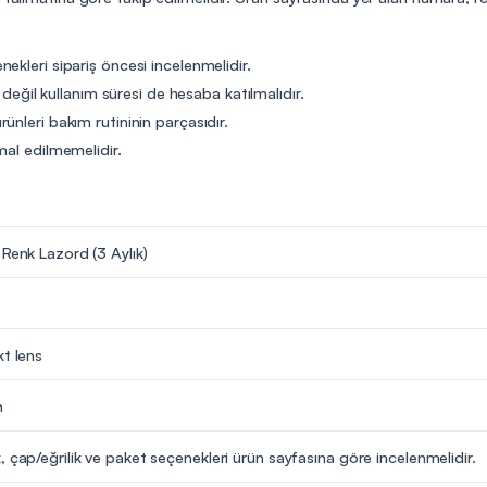
ekleri sipariş öncesi incelenmelidir.
t değil kullanım süresi de hesaba katılmalıdır.
ünleri bakım rutininin parçasıdır.
mal edilmemelidir.
 Renk Lazord (3 Aylık)
kt lens
m
, çap/eğrilik ve paket seçenekleri ürün sayfasına göre incelenmelidir.