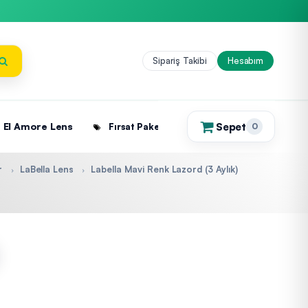
Sipariş Takibi
Hesabım
Sepet
El Amore Lens
Fırsat Paketleri
0
(0)
r
LaBella Lens
Labella Mavi Renk Lazord (3 Aylık)