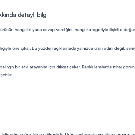
kında detaylı bilgi
 ürünün hangi ihtiyaca cevap verdiğini, hangi kategoriyle ilişkili olduğ
iliğiyle öne çıkar. Bu yüzden açıklamada yalnızca ürün adını değil, serini
irgin bir etki arayanlar için dikkat çeker. Renkli lenslerde nihai görü
ebilir.
n talimatına göre takip edilmelidir. Ürün sayfasında yer alan numara, r