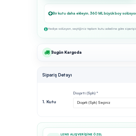
Bir kutu daha ekleyin, 360 ML büyük boy solüsyo
Hediye solüsyon, seçtiğiniz toplam kutu adedine göre siparişini
Bugün Kargoda
Sipariş Detayı
Dioprti (Sph) *
1. Kutu
Dioprti (Sph) Seçiniz
LENS ALIŞVERIŞINE ÖZEL