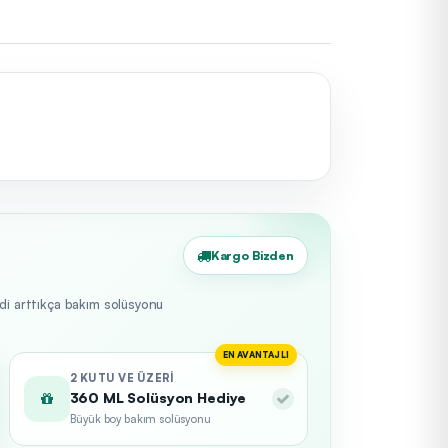
Kargo Bizden
edi arttıkça bakım solüsyonu
EN AVANTAJLI
2 KUTU VE ÜZERI
360 ML Solüsyon Hediye
Büyük boy bakım solüsyonu