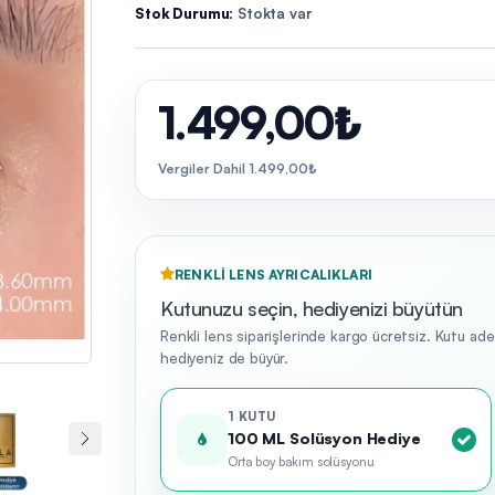
Stok Durumu:
Stokta var
1.499,00₺
Vergiler Dahil 1.499,00₺
RENKLI LENS AYRICALIKLARI
Kutunuzu seçin, hediyenizi büyütün
Renkli lens siparişlerinde kargo ücretsiz. Kutu ad
hediyeniz de büyür.
1 KUTU
100 ML Solüsyon Hediye
Orta boy bakım solüsyonu