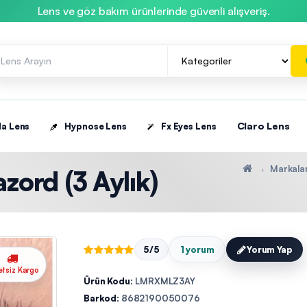
Lens ve göz bakım ürünlerinde güvenli alışveriş.
Claro Lens
la Lens
Hypnose Lens
Fx Eyes Lens
Markala
zord (3 Aylık)
5/5
1 yorum
Yorum Yap
etsiz Kargo
Ürün Kodu:
LMRXMLZ3AY
Barkod:
8682190050076