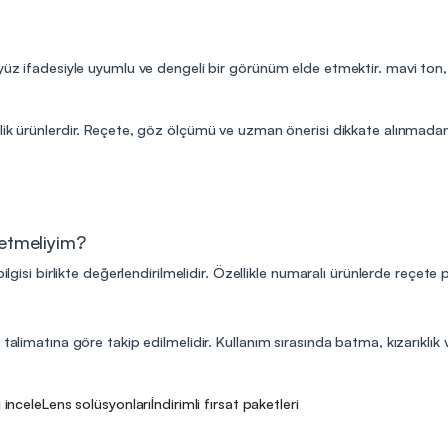
yüz ifadesiyle uyumlu ve dengeli bir görünüm elde etmektir. mavi ton, 
lik ürünlerdir. Reçete, göz ölçümü ve uzman önerisi dikkate alınmadan 
 etmeliyim?
ilgisi birlikte değerlendirilmelidir. Özellikle numaralı ürünlerde reçete
talimatına göre takip edilmelidir. Kullanım sırasında batma, kızarıklık v
i incele
Lens solüsyonları
İndirimli fırsat paketleri