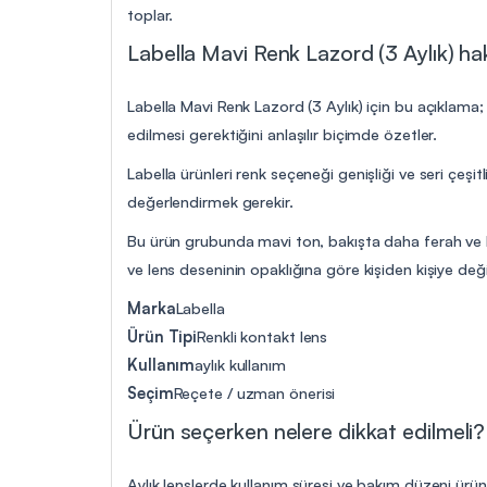
toplar.
Labella Mavi Renk Lazord (3 Aylık) hak
Labella Mavi Renk Lazord (3 Aylık) için bu açıklama;
edilmesi gerektiğini anlaşılır biçimde özetler.
Labella ürünleri renk seçeneği genişliği ve seri çeşitl
değerlendirmek gerekir.
Bu ürün grubunda mavi ton, bakışta daha ferah ve bel
ve lens deseninin opaklığına göre kişiden kişiye değiş
Marka
Labella
Ürün Tipi
Renkli kontakt lens
Kullanım
aylık kullanım
Seçim
Reçete / uzman önerisi
Ürün seçerken nelere dikkat edilmeli?
Aylık lenslerde kullanım süresi ve bakım düzeni ürü