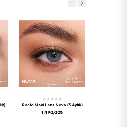
ık)
Rocio Mavi Lens Nova (3 Aylık)
Iconic Fresh B
A
1.490,00₺
1.1