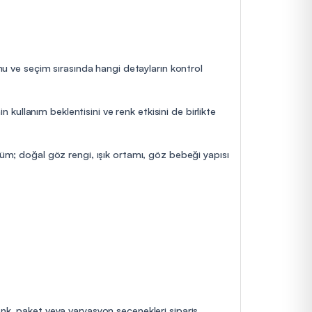
unu ve seçim sırasında hangi detayların kontrol
n kullanım beklentisini ve renk etkisini de birlikte
nüm; doğal göz rengi, ışık ortamı, göz bebeği yapısı
enk, paket veya varyasyon seçenekleri sipariş