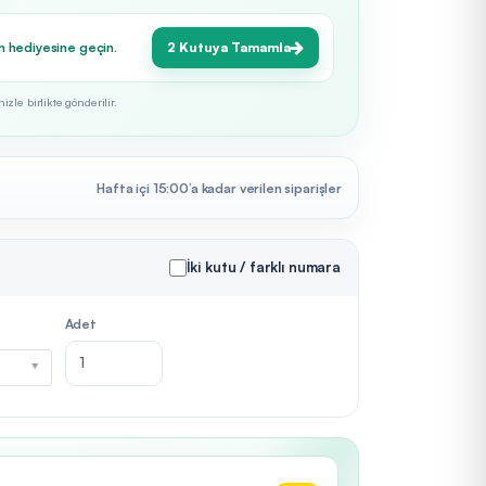
n hediyesine geçin.
2 Kutuya Tamamla
zle birlikte gönderilir.
Hafta içi 15:00’a kadar verilen siparişler
İki kutu / farklı numara
Adet