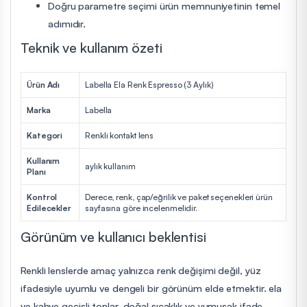
Doğru parametre seçimi ürün memnuniyetinin temel
adımıdır.
Teknik ve kullanım özeti
Ürün Adı
Labella Ela Renk Espresso (3 Aylık)
Marka
Labella
Kategori
Renkli kontakt lens
Kullanım
aylık kullanım
Planı
Kontrol
Derece, renk, çap/eğrilik ve paket seçenekleri ürün
Edilecekler
sayfasına göre incelenmelidir.
Görünüm ve kullanıcı beklentisi
Renkli lenslerde amaç yalnızca renk değişimi değil, yüz
ifadesiyle uyumlu ve dengeli bir görünüm elde etmektir. ela
ve kahve geçişli tonlar, doğal sıcaklık ve yumuşak ifade