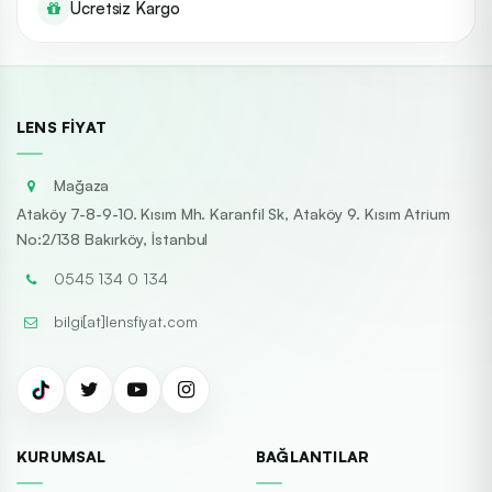
Ücretsiz Kargo
LENS FIYAT
Mağaza
Ataköy 7-8-9-10. Kısım Mh. Karanfil Sk, Ataköy 9. Kısım Atrium
No:2/138 Bakırköy, İstanbul
0545 134 0 134
bilgi[at]lensfiyat.com
KURUMSAL
BAĞLANTILAR