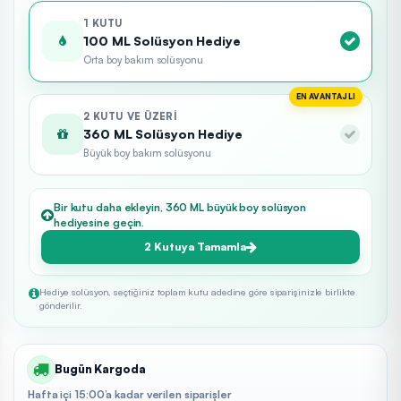
1 KUTU
100 ML Solüsyon Hediye
Orta boy bakım solüsyonu
EN AVANTAJLI
2 KUTU VE ÜZERI
360 ML Solüsyon Hediye
Büyük boy bakım solüsyonu
Bir kutu daha ekleyin, 360 ML büyük boy solüsyon
hediyesine geçin.
2 Kutuya Tamamla
Hediye solüsyon, seçtiğiniz toplam kutu adedine göre siparişinizle birlikte
gönderilir.
Bugün Kargoda
Hafta içi 15:00’a kadar verilen siparişler