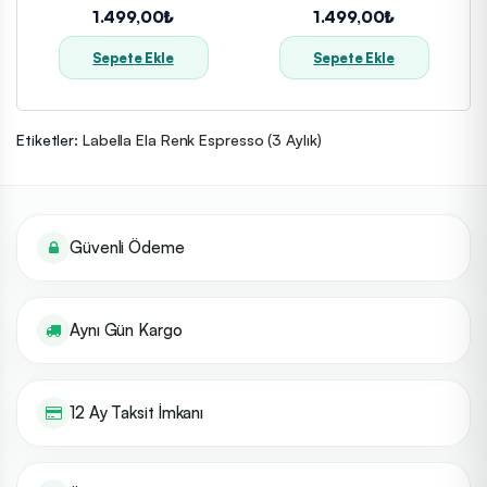
Aylık)
1.499,00₺
1.499,00₺
Sepete Ekle
Sepete Ekle
Etiketler:
Labella Ela Renk Espresso (3 Aylık)
Güvenli Ödeme
Aynı Gün Kargo
12 Ay Taksit İmkanı