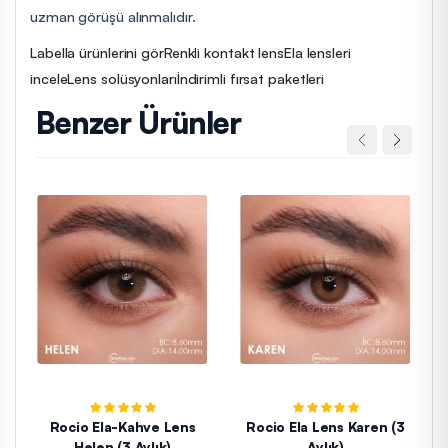
uzman görüşü alınmalıdır.
Labella ürünlerini gör
Renkli kontakt lens
Ela lensleri
incele
Lens solüsyonları
İndirimli fırsat paketleri
Benzer Ürünler
Rocio Ela-Kahve Lens
Rocio Ela Lens Karen (3
Helen (3 Aylık)
Aylık)