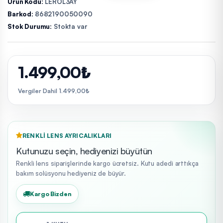
Ürün Kodu:
LEROL3AY
Barkod:
8682190050090
Stok Durumu:
Stokta var
1.499,00₺
Vergiler Dahil 1.499,00₺
RENKLI LENS AYRICALIKLARI
Kutunuzu seçin, hediyenizi büyütün
Renkli lens siparişlerinde kargo ücretsiz. Kutu adedi arttıkça
bakım solüsyonu hediyeniz de büyür.
Kargo Bizden