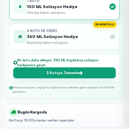
1 KUTU
100 ML Solüsyon Hediye
Orta boy bakım solüsyonu
EN AVANTAJLI
2 KUTU VE ÜZERI
360 ML Solüsyon Hediye
Büyük boy bakım solüsyonu
Bir kutu daha ekleyin, 360 ML büyük boy solüsyon
hediyesine geçin.
2 Kutuya Tamamla
Hediye solüsyon, seçtiğiniz toplam kutu adedine göre siparişinizle birlikte
gönderilir.
Bugün Kargoda
Hafta içi 15:00’a kadar verilen siparişler