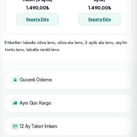
1.490,00₺
1.490,00₺
Sepete Ekle
Sepete Ekle
Etiketler:
labella oliva lens
,
oliva ela lens
,
3 aylık ela lens
,
zeytin
tonlu lens
,
labella renkli lens
Güvenli Ödeme
Aynı Gün Kargo
12 Ay Taksit İmkanı