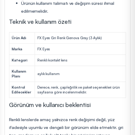
Ürünün kullanım talimatı ve değişim süresi ihmal
edilmemelidir.
Teknik ve kullanım özeti
Ürün Adı
FX Eyes Gri Renk Genova Gray (3 Aylık)
Marka
FX Eyes
Kategori
Renkli kontakt lens
Kullanım
aylık kullanım
Planı
Kontrol
Derece, renk, çap/eğrilik ve paket seçenekleri ürün
Edilecekler
sayfasına göre incelenmelidir.
Görünüm ve kullanıcı beklentisi
Renkli lenslerde amaç yalnızca renk değişimi değil, yüz
ifadesiyle uyumlu ve dengeli bir görünüm elde etmektir. gri
ton, modern ve soğuk alt tonlu bir görünüm isteyen