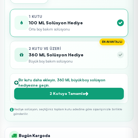
1 KUTU
100 ML Solüsyon Hediye
Orta boy bakım solüsyonu
EN AVANTAJLI
2 KUTU VE ÜZERI
360 ML Solüsyon Hediye
Büyük boy bakım solüsyonu
Bir kutu daha ekleyin, 360 ML büyük boy solüsyon
hediyesine geçin.
2 Kutuya Tamamla
Hediye solüsyon, seçtiğiniz toplam kutu adedine göre siparişinizle birlikte
gönderilir.
Bugün Kargoda