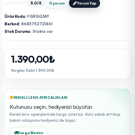
5.0/5
0 yorum
Yorum Yap
Ürün Kodu:
FGRGG3AY
Barkod:
8683752721861
Stok Durumu:
Stokta var
1.390,00₺
Vergiler Dahil 1.390,00₺
RENKLI LENS AYRICALIKLARI
Kutunuzu seçin, hediyenizi büyütün
Renkli lens siparişlerinde kargo ücretsiz. Kutu adedi arttıkça
bakım solüsyonu hediyeniz de büyür.
Kargo Bizden