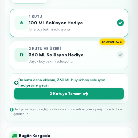
1 KUTU
100 ML Solüsyon Hediye
Orta boy bakım solüsyonu
EN AVANTAJLI
2 KUTU VE ÜZERI
360 ML Solüsyon Hediye
Büyük boy bakım solüsyonu
Bir kutu daha ekleyin, 360 ML büyük boy solüsyon
hediyesine geçin.
2 Kutuya Tamamla
Hediye solüsyon, seçtiğiniz toplam kutu adedine göre siparişinizle birlikte
gönderilir.
Bugün Kargoda