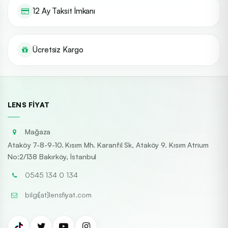
12 Ay Taksit İmkanı
Ücretsiz Kargo
LENS FIYAT
Mağaza
Ataköy 7-8-9-10. Kısım Mh. Karanfil Sk, Ataköy 9. Kısım Atrium
No:2/138 Bakırköy, İstanbul
0545 134 0 134
bilgi[at]lensfiyat.com