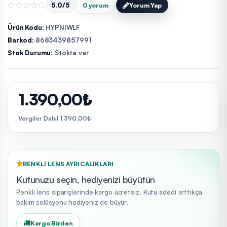
5.0/5
0 yorum
Yorum Yap
Ürün Kodu:
HYPNIWLF
Barkod:
8683439857991
Stok Durumu:
Stokta var
1.390,00₺
Vergiler Dahil 1.390,00₺
RENKLI LENS AYRICALIKLARI
Kutunuzu seçin, hediyenizi büyütün
Renkli lens siparişlerinde kargo ücretsiz. Kutu adedi arttıkça
bakım solüsyonu hediyeniz de büyür.
Kargo Bizden