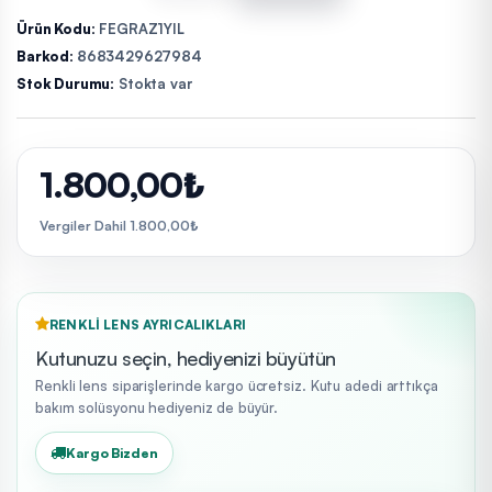
Ürün Kodu:
FEGRAZ1YIL
Barkod:
8683429627984
Stok Durumu:
Stokta var
1.800,00₺
Vergiler Dahil 1.800,00₺
RENKLI LENS AYRICALIKLARI
Kutunuzu seçin, hediyenizi büyütün
Renkli lens siparişlerinde kargo ücretsiz. Kutu adedi arttıkça
bakım solüsyonu hediyeniz de büyür.
Kargo Bizden