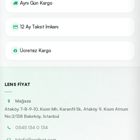
Aynı Gün Kargo
12 Ay Taksit İmkanı
Ücretsiz Kargo
LENS FIYAT
Mağaza
Ataköy 7-8-9-10. Kısım Mh. Karanfil Sk, Ataköy 9. Kısım Atrium
No:2/138 Bakırköy, İstanbul
0545 134 0 134
bilgi[at]lensfiyat.com