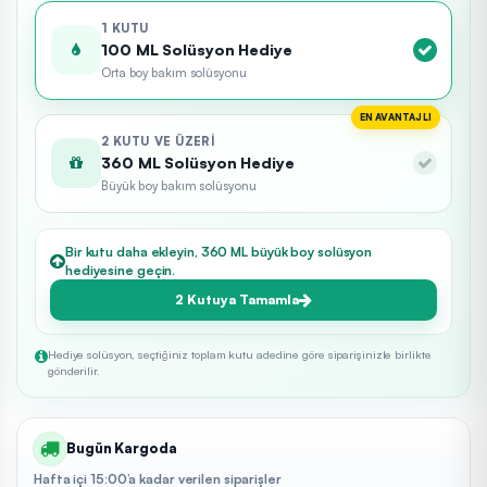
1 KUTU
100 ML Solüsyon Hediye
Orta boy bakım solüsyonu
EN AVANTAJLI
2 KUTU VE ÜZERI
360 ML Solüsyon Hediye
Büyük boy bakım solüsyonu
Bir kutu daha ekleyin, 360 ML büyük boy solüsyon
hediyesine geçin.
2 Kutuya Tamamla
Hediye solüsyon, seçtiğiniz toplam kutu adedine göre siparişinizle birlikte
gönderilir.
Bugün Kargoda
Hafta içi 15:00’a kadar verilen siparişler