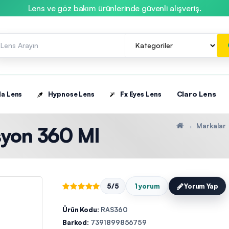
Lens ve göz bakım ürünlerinde güvenli alışveriş.
Claro Lens
la Lens
Hypnose Lens
Fx Eyes Lens
Markalar
syon 360 Ml
5/5
1 yorum
Yorum Yap
Ürün Kodu:
RAS360
Barkod:
7391899856759