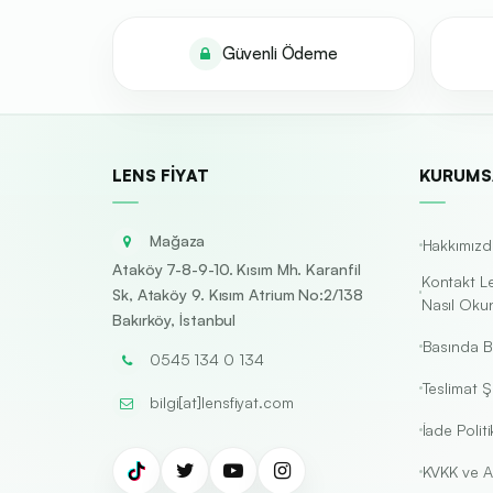
Güvenli Ödeme
LENS FIYAT
KURUMS
Mağaza
Hakkımızd
Ataköy 7-8-9-10. Kısım Mh. Karanfil
Kontakt L
Sk, Ataköy 9. Kısım Atrium No:2/138
Nasıl Oku
Bakırköy, İstanbul
Basında B
0545 134 0 134
Teslimat Şa
bilgi[at]lensfiyat.com
İade Politi
KVKK ve A