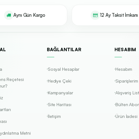
Aynı Gün Kargo
12 Ay Taksit İmkanı
AL
BAĞLANTILAR
HESABIM
a
Sosyal Hesaplar
Hesabım
ens Reçetesi
Hediye Çeki
Siparişlerim
nur?
Kampanyalar
Alışveriş Li
iz
Site Haritası
Bülten Abon
rtları
İletişim
Ürün İadesi
kası
ydınlatma Metni