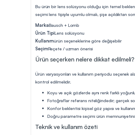
Bu ürün bir lens solüsyonu olduğu için temel beklen
seçimi lens tipiyle uyumlu olmalı, şişe açıldıktan son
Marka
Bausch + Lomb
Ürün Tipi
Lens solüsyonu
Kullanım
ürün seçeneklerine göre değişebilir
Seçim
Reçete / uzman önerisi
Ürün seçerken nelere dikkat edilmeli?
Ürün varyasyonları ve kullanım periyodu seçenek ala
kontrol edilmelidir.
Koyu ve açık gözlerde aynı renk farklı yoğunlu
Fotoğraflar referans niteliğindedir; gerçek so
Konfor beklentisi kişisel göz yapısı ve kullanım
Doğru parametre seçimi ürün memnuniyetinin
Teknik ve kullanım özeti