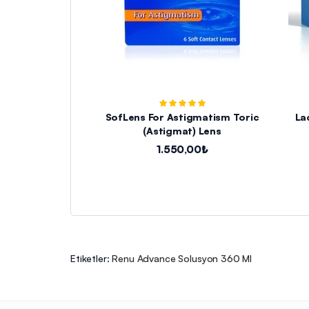
SofLens For Astigmatism Toric
La
(Astigmat) Lens
1.550,00₺
Etiketler:
Renu Advance Solusyon 360 Ml