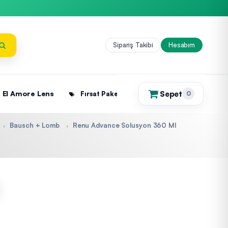
Sipariş Takibi
Hesabım
Sepet
El Amore Lens
Fırsat Paketleri
0
(0)
Bausch + Lomb
Renu Advance Solusyon 360 Ml