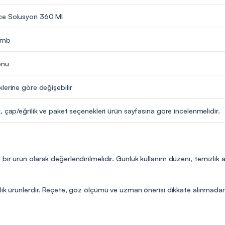
ce Solusyon 360 Ml
omb
onu
lerine göre değişebilir
, çap/eğrilik ve paket seçenekleri ürün sayfasına göre incelenmelidir.
bir ürün olarak değerlendirilmelidir. Günlük kullanım düzeni, temizlik
lik ürünlerdir. Reçete, göz ölçümü ve uzman önerisi dikkate alınmadan 