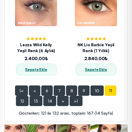
Lezza Wild Kelly
NK Lio Barbie Yeşil
Yeşil Renk (6 Aylık)
Renk (1 Yıllık)
2.400,00₺
2.840,00₺
Sepete Ekle
Sepete Ekle
|<
<
6
7
8
9
10
11
12
13
14
>
>|
Gösterilen: 121 ile 132 arası, toplam: 167 (14 Sayfa)