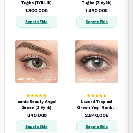
Tuğba (1YILLIK)
Tuğba (3 Aylık)
1.800,00₺
1.390,00₺
Sepete Ekle
Sepete Ekle
Iconic Beauty Angel
Lazord Tropical
Green (3 Aylık)
Green Yeşil Renk (1
Yıllık)
1.140,00₺
2.840,00₺
Sepete Ekle
Sepete Ekle