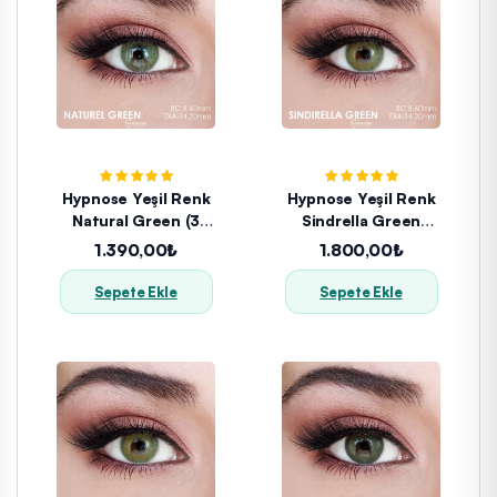
Hypnose Yeşil Renk
Hypnose Yeşil Renk
Natural Green (3
Sindrella Green
Aylık)
(1YILLIK)
1.390,00₺
1.800,00₺
Sepete Ekle
Sepete Ekle