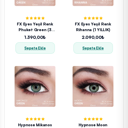
FX Eyes Yeşil Renk
FX Eyes Yeşil Renk
Phuket Green (3
Rihanna (1 YILLIK)
Aylık)
1.390,00₺
2.090,00₺
Sepete Ekle
Sepete Ekle
Hypnose Mikanos
Hypnose Moon