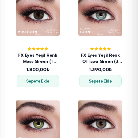
FX Eyes Yeşil Renk
FX Eyes Yeşil Renk
Moss Green (1
Ottawa Green (3
YILLIK)
Aylık)
1.800,00₺
1.390,00₺
Sepete Ekle
Sepete Ekle