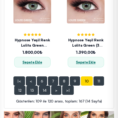
Hypnose Yeşil Renk
Hypnose Yeşil Renk
Lolita Green
Lolita Green (3
(1YILLIK)
Aylık)
1.800,00₺
1.390,00₺
Sepete Ekle
Sepete Ekle
|<
<
6
7
8
9
10
11
12
13
14
>
>|
Gösterilen: 109 ile 120 arası, toplam: 167 (14 Sayfa)