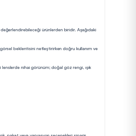
 değerlendirebileceği ürünlerden biridir. Aşağıdaki
görsel beklentisini netleştirirken doğru kullanım ve
 lenslerde nihai görünüm; doğal göz rengi, ışık
enk, paket veya varyasyon seçenekleri sipariş