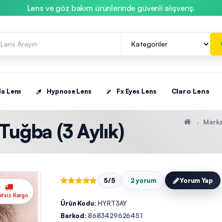
Lens ve göz bakım ürünlerinde güvenli alışveriş.
Claro Lens
la Lens
Hypnose Lens
Fx Eyes Lens
Marka
Tuğba (3 Aylık)
5/5
2 yorum
Yorum Yap
etsiz Kargo
Ürün Kodu:
HYRT3AY
Barkod:
8683429626451