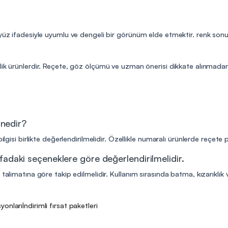
 yüz ifadesiyle uyumlu ve dengeli bir görünüm elde etmektir. renk sonu
lik ürünlerdir. Reçete, göz ölçümü ve uzman önerisi dikkate alınmadan 
 nedir?
ilgisi birlikte değerlendirilmelidir. Özellikle numaralı ürünlerde reçete
fadaki seçeneklere göre değerlendirilmelidir.
talimatına göre takip edilmelidir. Kullanım sırasında batma, kızarıklık v
yonları
İndirimli fırsat paketleri