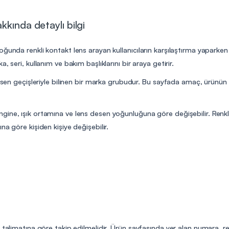
kkında detaylı bilgi
ğunda renkli kontakt lens arayan kullanıcıların karşılaştırma yaparken
 seri, kullanım ve bakım başlıklarını bir araya getirir.
desen geçişleriyle bilinen bir marka grubudur. Bu sayfada amaç, ürünün 
ine, ışık ortamına ve lens desen yoğunluğuna göre değişebilir. Renkli
a göre kişiden kişiye değişebilir.
n talimatına göre takip edilmelidir. Ürün sayfasında yer alan numara, r