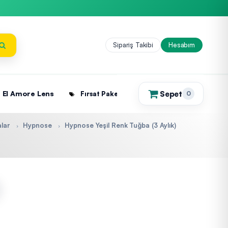
Sipariş Takibi
Hesabım
Sepet
El Amore Lens
Fırsat Paketleri
0
(0)
lar
Hypnose
Hypnose Yeşil Renk Tuğba (3 Aylık)