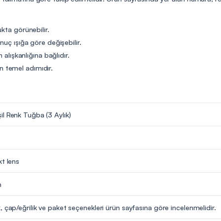
kta görünebilir.
nuç ışığa göre değişebilir.
 alışkanlığına bağlıdır.
 temel adımıdır.
l Renk Tuğba (3 Aylık)
kt lens
m
, çap/eğrilik ve paket seçenekleri ürün sayfasına göre incelenmelidir.