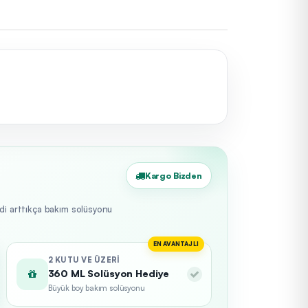
Kargo Bizden
edi arttıkça bakım solüsyonu
EN AVANTAJLI
2 KUTU VE ÜZERI
360 ML Solüsyon Hediye
Büyük boy bakım solüsyonu