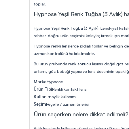
toplar.
Hypnose Yeşil Renk Tuğba (3 Aylık) ha
Hypnose Yeşil Renk Tuğba (3 Aylık), LensFiyat katalo
rehber, doğru ürün seçimini kolaylaştırmak için marka,
Hypnose renkli lenslerde iddialı tonlar ve belirgin 
uzman kontrolünü hatırlatmaktır.
Bu ürün grubunda renk sonucu kişinin doğal göz reng
ortamı, göz bebeği yapısı ve lens deseninin opaklığın
Marka
Hypnose
Ürün Tipi
Renkli kontakt lens
Kullanım
aylık kullanım
Seçim
Reçete / uzman önerisi
Ürün seçerken nelere dikkat edilmeli?
Aylık lenslerde kullanım süresi ve bakım düzeni ürü