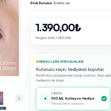
Stok Durumu:
Stokta var
1.390,00₺
Vergiler Dahil 1.390,00₺
RENKLI LENS AYRICALIKLARI
Kutunuzu seçin, hediyenizi büyütün
Renkli lens siparişlerinde kargo ücretsiz. Kutu ad
hediyeniz de büyür.
1 KUTU
100 ML Solüsyon Hediye
Orta boy bakım solüsyonu