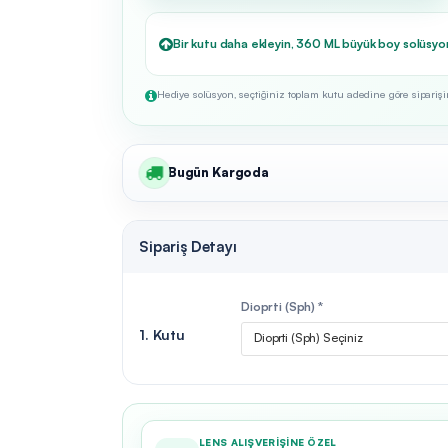
Bir kutu daha ekleyin, 360 ML büyük boy solüsyo
Hediye solüsyon, seçtiğiniz toplam kutu adedine göre siparişini
Bugün Kargoda
Sipariş Detayı
Dioprti (Sph) *
1. Kutu
Dioprti (Sph) Seçiniz
LENS ALIŞVERIŞINE ÖZEL