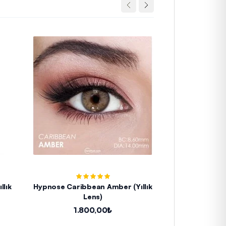
llık
Hypnose Caribbean Amber (Yıllık
Hypnose Caribb
Lens)
L
1.800,00₺
1.8