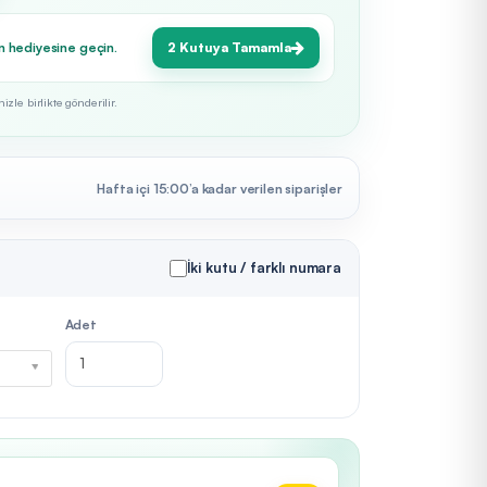
n hediyesine geçin.
2 Kutuya Tamamla
zle birlikte gönderilir.
Hafta içi 15:00’a kadar verilen siparişler
İki kutu / farklı numara
Adet