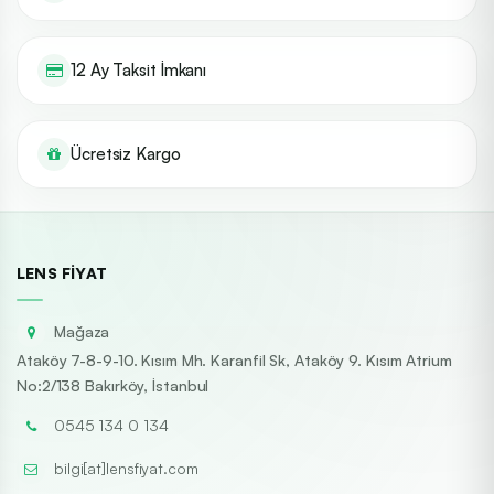
12 Ay Taksit İmkanı
Ücretsiz Kargo
LENS FIYAT
Mağaza
Ataköy 7-8-9-10. Kısım Mh. Karanfil Sk, Ataköy 9. Kısım Atrium
No:2/138 Bakırköy, İstanbul
0545 134 0 134
bilgi[at]lensfiyat.com