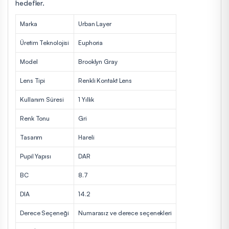
hedefler.
Marka
Urban Layer
Üretim Teknolojisi
Euphoria
Model
Brooklyn Gray
Lens Tipi
Renkli Kontakt Lens
Kullanım Süresi
1 Yıllık
Renk Tonu
Gri
Tasarım
Hareli
Pupil Yapısı
DAR
BC
8.7
DIA
14.2
Derece Seçeneği
Numarasız ve derece seçenekleri