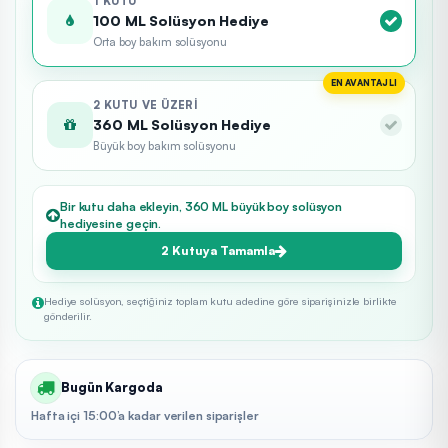
1 KUTU
100 ML Solüsyon Hediye
Orta boy bakım solüsyonu
EN AVANTAJLI
2 KUTU VE ÜZERI
360 ML Solüsyon Hediye
Büyük boy bakım solüsyonu
Bir kutu daha ekleyin, 360 ML büyük boy solüsyon
hediyesine geçin.
2 Kutuya Tamamla
Hediye solüsyon, seçtiğiniz toplam kutu adedine göre siparişinizle birlikte
gönderilir.
Bugün Kargoda
Hafta içi 15:00’a kadar verilen siparişler