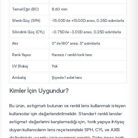
Temel Eğri (BC)
8,60 mm
Sferik Güç (SPH)
-15.00D ile +15.00D arası, 0.25D adımlarla
Silindirik Güç (CYL)
-0.75D ile -3.00D arası, 0.25D adımlarla
Aks
0° ile 180° arası, 5° adımlarla
Renk Yapısı
Haresiz / renkli torik lens
UV Blokaj
Yok
Ambalaj
Şişede 1 adet lens
Kimler İçin Uygundur?
Bu ürün, astigmatı bulunan ve renkli lens kullanmak isteyen
kullanıcılar için değerlendirilmelidir. Standart renkli lensler
astigmat değerlerini karşılamadığı için, torik yapıya ihtiyaç
duyan kullanıcıların lens reçetesindeki SPH, CYL ve AXIS
değerleriyle uyumlu ürün seçmesi gerekir. Daha önce torik