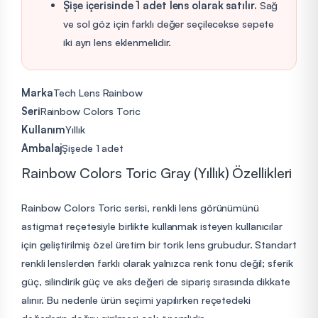
Şişe içerisinde 1 adet lens olarak satılır.
Sağ
ve sol göz için farklı değer seçilecekse sepete
iki ayrı lens eklenmelidir.
Marka
Tech Lens Rainbow
Seri
Rainbow Colors Toric
Kullanım
Yıllık
Ambalaj
Şişede 1 adet
Rainbow Colors Toric Gray (Yıllık) Özellikleri
Rainbow Colors Toric serisi, renkli lens görünümünü
astigmat reçetesiyle birlikte kullanmak isteyen kullanıcılar
için geliştirilmiş özel üretim bir torik lens grubudur. Standart
renkli lenslerden farklı olarak yalnızca renk tonu değil; sferik
güç, silindirik güç ve aks değeri de sipariş sırasında dikkate
alınır. Bu nedenle ürün seçimi yapılırken reçetedeki