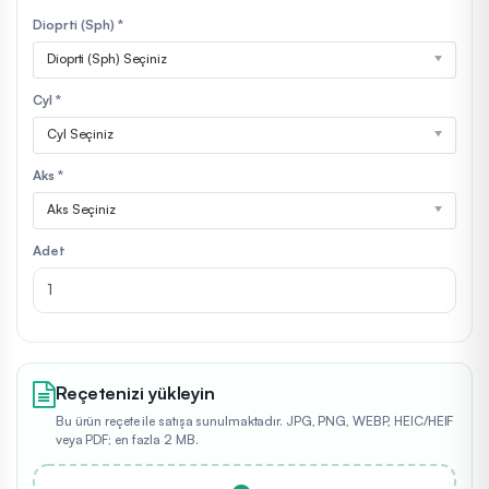
Dioprti (Sph) *
Dioprti (Sph) Seçiniz
Cyl *
Cyl Seçiniz
Aks *
Aks Seçiniz
Adet
Reçetenizi yükleyin
Bu ürün reçete ile satışa sunulmaktadır. JPG, PNG, WEBP, HEIC/HEIF
veya PDF; en fazla 2 MB.