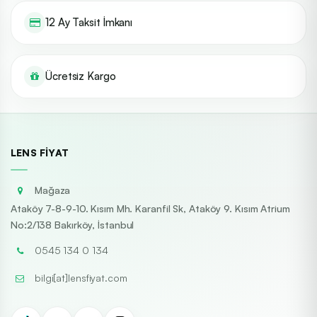
12 Ay Taksit İmkanı
Ücretsiz Kargo
LENS FIYAT
Mağaza
Ataköy 7-8-9-10. Kısım Mh. Karanfil Sk, Ataköy 9. Kısım Atrium
No:2/138 Bakırköy, İstanbul
0545 134 0 134
bilgi[at]lensfiyat.com