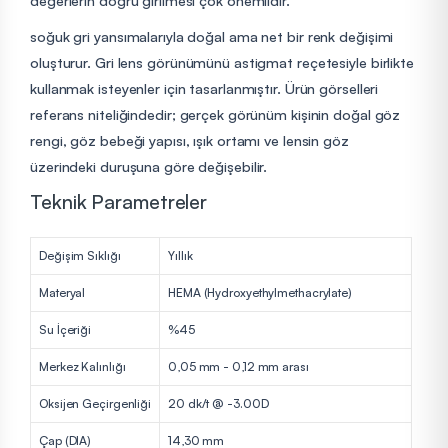
değerlerin doğru girilmesi çok önemlidir.
soğuk gri yansımalarıyla doğal ama net bir renk değişimi
oluşturur. Gri lens görünümünü astigmat reçetesiyle birlikte
kullanmak isteyenler için tasarlanmıştır. Ürün görselleri
referans niteliğindedir; gerçek görünüm kişinin doğal göz
rengi, göz bebeği yapısı, ışık ortamı ve lensin göz
üzerindeki duruşuna göre değişebilir.
Teknik Parametreler
Değişim Sıklığı
Yıllık
Materyal
HEMA (Hydroxyethylmethacrylate)
Su İçeriği
%45
Merkez Kalınlığı
0,05 mm - 0,12 mm arası
Oksijen Geçirgenliği
20 dk/t @ -3.00D
Çap (DIA)
14,30 mm