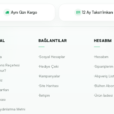
Aynı Gün Kargo
12 Ay Taksit İmkanı
AL
BAĞLANTILAR
HESABIM
a
Sosyal Hesaplar
Hesabım
ens Reçetesi
Hediye Çeki
Siparişlerim
nur?
Kampanyalar
Alışveriş Li
iz
Site Haritası
Bülten Abon
rtları
İletişim
Ürün İadesi
kası
ydınlatma Metni