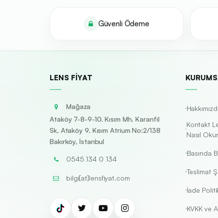
Güvenli Ödeme
LENS FIYAT
KURUMS
Mağaza
Hakkımızd
Ataköy 7-8-9-10. Kısım Mh. Karanfil
Kontakt L
Sk, Ataköy 9. Kısım Atrium No:2/138
Nasıl Oku
Bakırköy, İstanbul
Basında B
0545 134 0 134
Teslimat Şa
bilgi[at]lensfiyat.com
İade Politi
KVKK ve A