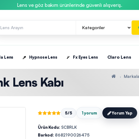
Lens ve göz bakım ürünlerinde güvenli alışveriş.
Claro Lens
la Lens
Hypnose Lens
Fx Eyes Lens
Markal
nk Lens Kabı
5/5
1 yorum
Yorum Yap
Ürün Kodu:
SCBRLK
Barkod:
8682190026475