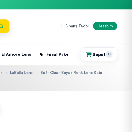
Sipariş Takibi
Hesabım
Sepet
El Amore Lens
Fırsat Paketleri
0
(0)
ar
LaBella Lens
Soft Clear Beyaz Renk Lens Kabı