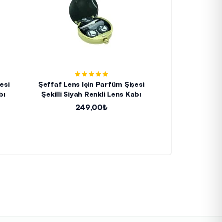
esi
Şeffaf Lens Için Parfüm Şişesi
Soft Clear Pem
bı
Şekilli Siyah Renkli Lens Kabı
13
249,00₺