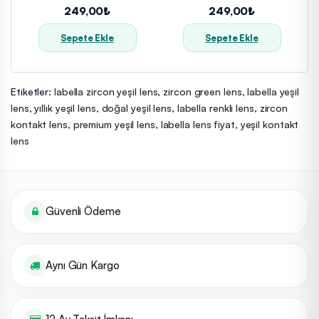
Renkli Lens Kabı
Lens Kabı
249,00₺
249,00₺
Sepete Ekle
Sepete Ekle
Etiketler:
labella zircon yeşil lens
,
zircon green lens
,
labella yeşil
lens
,
yıllık yeşil lens
,
doğal yeşil lens
,
labella renkli lens
,
zircon
kontakt lens
,
premium yeşil lens
,
labella lens fiyat
,
yeşil kontakt
lens
Güvenli Ödeme
Aynı Gün Kargo