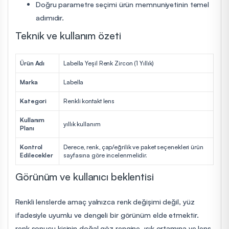
Doğru parametre seçimi ürün memnuniyetinin temel
adımıdır.
Teknik ve kullanım özeti
Ürün Adı
Labella Yeşil Renk Zircon (1 Yıllık)
Marka
Labella
Kategori
Renkli kontakt lens
Kullanım
yıllık kullanım
Planı
Kontrol
Derece, renk, çap/eğrilik ve paket seçenekleri ürün
Edilecekler
sayfasına göre incelenmelidir.
Görünüm ve kullanıcı beklentisi
Renkli lenslerde amaç yalnızca renk değişimi değil, yüz
ifadesiyle uyumlu ve dengeli bir görünüm elde etmektir.
renk sonucu kişinin doğal göz rengine, ışık ortamına ve lens