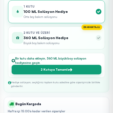
1 KUTU
100 ML Solüsyon Hediye
Orta boy bakım solüsyonu
EN AVANTAJLI
2 KUTU VE ÜZERI
360 ML Solüsyon Hediye
Büyük boy bakım solüsyonu
Bir kutu daha ekleyin, 360 ML büyük boy solüsyon
hediyesine geçin.
2 Kutuya Tamamla
Hediye solüsyon, seçtiğiniz toplam kutu adedine göre siparişinizle birlikte
gönderilir.
Bugün Kargoda
Hafta içi 15:00’a kadar verilen siparişler