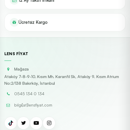
12 Ay Taksit İmkanı
Ücretsiz Kargo
LENS FIYAT
Mağaza
Ataköy 7-8-9-10. Kısım Mh. Karanfil Sk, Ataköy 9. Kısım Atrium
No:2/138 Bakırköy, İstanbul
0545 134 0 134
bilgi[at]lensfiyat.com