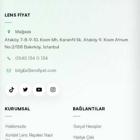
LENS FIYAT
Mağaza
Ataköy 7-8-9-10. Kısım Mh. Karanfil Sk, Ataköy 9. Kısım Atrium
No:2/138 Bakırköy, İstanbul
0545 134 0 134
bilgi[at]lensfiyat.com
KURUMSAL
BAĞLANTILAR
Hakkımızda
Sosyal Hesaplar
Kontakt Lens Reçetesi Nasıl
Hediye Çeki