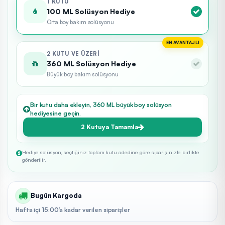
1 KUTU
100 ML Solüsyon Hediye
Orta boy bakım solüsyonu
EN AVANTAJLI
2 KUTU VE ÜZERI
360 ML Solüsyon Hediye
Büyük boy bakım solüsyonu
Bir kutu daha ekleyin, 360 ML büyük boy solüsyon
hediyesine geçin.
2 Kutuya Tamamla
Hediye solüsyon, seçtiğiniz toplam kutu adedine göre siparişinizle birlikte
gönderilir.
Bugün Kargoda
Hafta içi 15:00’a kadar verilen siparişler