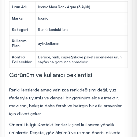
Ürün Adı
Iconic Mavi Renk Aqua (3 Aylık)
Marka
Iconic
Kategori
Renkli kontakt lens
Kullanım
aylık kullanım
Planı
Kontrol
Derece, renk, çap/eğrilik ve paket seçenekleri ürün
Edilecekler
sayfasına göre incelenmelidir.
Görünüm ve kullanıcı beklentisi
Renkli lenslerde amaç yalnızca renk değişimi değil, yüz
ifadesiyle uyumlu ve dengeli bir görünüm elde etmektir.
mavi ton, bakışta daha ferah ve belirgin bir etki arayanlar
için dikkat çeker
Önemli bilgi:
Kontakt lensler kişisel kullanıma yönelik
ürünlerdir. Reçete, göz ölçümü ve uzman önerisi dikkate