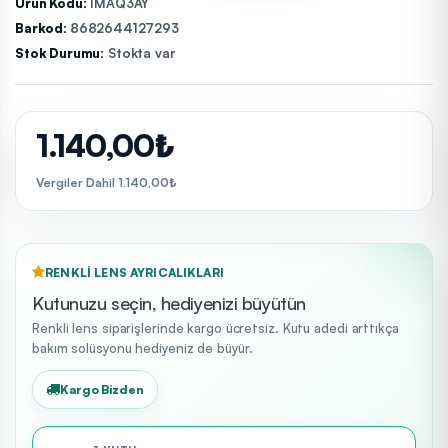
Ürün Kodu:
IMAQ3AY
Barkod:
8682644127293
Stok Durumu:
Stokta var
1.140,00₺
Vergiler Dahil 1.140,00₺
RENKLI LENS AYRICALIKLARI
Kutunuzu seçin, hediyenizi büyütün
Renkli lens siparişlerinde kargo ücretsiz. Kutu adedi arttıkça
bakım solüsyonu hediyeniz de büyür.
Kargo Bizden