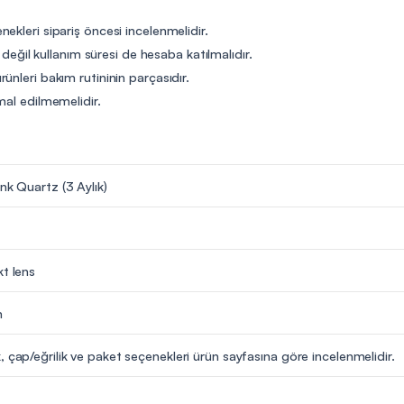
ekleri sipariş öncesi incelenmelidir.
t değil kullanım süresi de hesaba katılmalıdır.
ünleri bakım rutininin parçasıdır.
mal edilmemelidir.
enk Quartz (3 Aylık)
kt lens
m
, çap/eğrilik ve paket seçenekleri ürün sayfasına göre incelenmelidir.