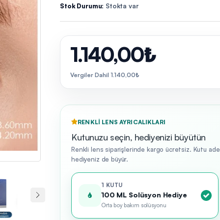
Stok Durumu:
Stokta var
1.140,00₺
Vergiler Dahil 1.140,00₺
RENKLI LENS AYRICALIKLARI
Kutunuzu seçin, hediyenizi büyütün
Renkli lens siparişlerinde kargo ücretsiz. Kutu ad
hediyeniz de büyür.
1 KUTU
100 ML Solüsyon Hediye
Orta boy bakım solüsyonu