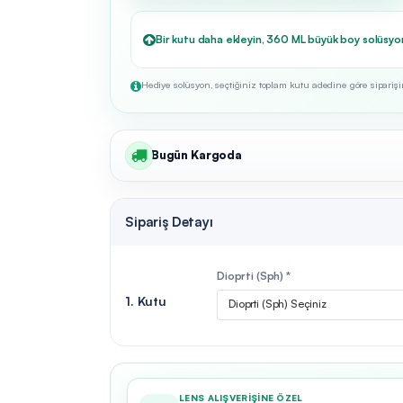
Bir kutu daha ekleyin, 360 ML büyük boy solüsyo
Hediye solüsyon, seçtiğiniz toplam kutu adedine göre siparişini
Bugün Kargoda
Sipariş Detayı
Dioprti (Sph) *
1. Kutu
Dioprti (Sph) Seçiniz
LENS ALIŞVERIŞINE ÖZEL