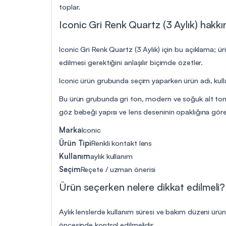
toplar.
Iconic Gri Renk Quartz (3 Aylık) hakkın
Iconic Gri Renk Quartz (3 Aylık) için bu açıklama; ür
edilmesi gerektiğini anlaşılır biçimde özetler.
Iconic ürün grubunda seçim yaparken ürün adı, kullan
Bu ürün grubunda gri ton, modern ve soğuk alt tonlu 
göz bebeği yapısı ve lens deseninin opaklığına göre k
Marka
Iconic
Ürün Tipi
Renkli kontakt lens
Kullanım
aylık kullanım
Seçim
Reçete / uzman önerisi
Ürün seçerken nelere dikkat edilmeli?
Aylık lenslerde kullanım süresi ve bakım düzeni ürü
öncesinde kontrol edilmelidir.