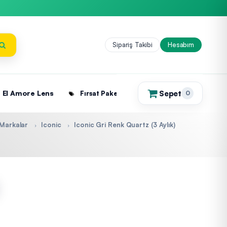
Sipariş Takibi
Hesabım
Sepet
El Amore Lens
Fırsat Paketleri
0
(0)
Markalar
Iconic
Iconic Gri Renk Quartz (3 Aylık)