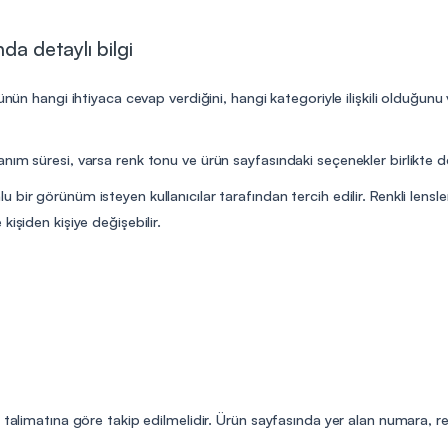
da detaylı bilgi
ünün hangi ihtiyaca cevap verdiğini, hangi kategoriyle ilişkili olduğunu
ım süresi, varsa renk tonu ve ürün sayfasındaki seçenekler birlikte de
bir görünüm isteyen kullanıcılar tarafından tercih edilir. Renkli lensl
işiden kişiye değişebilir.
n talimatına göre takip edilmelidir. Ürün sayfasında yer alan numara, r