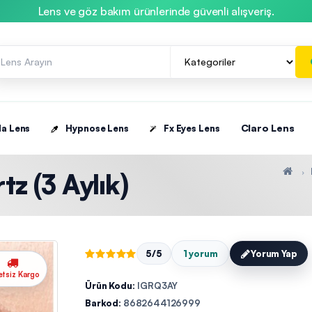
Lens ve göz bakım ürünlerinde güvenli alışveriş.
Claro Lens
la Lens
Hypnose Lens
Fx Eyes Lens
tz (3 Aylık)
5/5
1 yorum
Yorum Yap
etsiz Kargo
Ürün Kodu:
IGRQ3AY
Barkod:
8682644126999