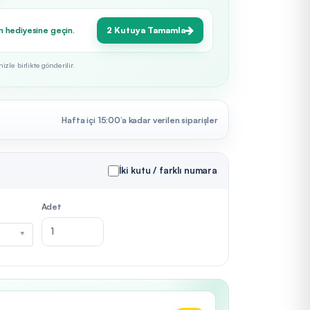
n hediyesine geçin.
2 Kutuya Tamamla
zle birlikte gönderilir.
Hafta içi 15:00’a kadar verilen siparişler
İki kutu / farklı numara
Adet