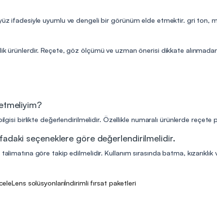
 yüz ifadesiyle uyumlu ve dengeli bir görünüm elde etmektir. gri ton,
lik ürünlerdir. Reçete, göz ölçümü ve uzman önerisi dikkate alınmadan 
 etmeliyim?
ilgisi birlikte değerlendirilmelidir. Özellikle numaralı ürünlerde reçete
fadaki seçeneklere göre değerlendirilmelidir.
talimatına göre takip edilmelidir. Kullanım sırasında batma, kızarıklık v
ncele
Lens solüsyonları
İndirimli fırsat paketleri