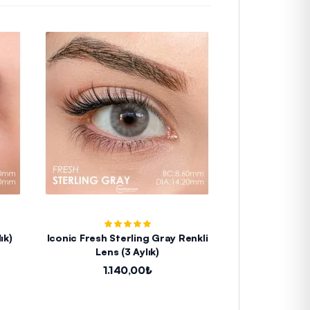
ık)
Iconic Fresh Sterling Gray Renkli
Hypnose Carib
Lens (3 Aylık)
L
1.140,00₺
1.8