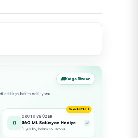
Kargo Bizden
edi arttıkça bakım solüsyonu
EN AVANTAJLI
2 KUTU VE ÜZERI
360 ML Solüsyon Hediye
Büyük boy bakım solüsyonu