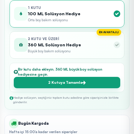
1 KUTU
100 ML Solüsyon Hediye
Orta boy bakım solüsyonu
EN AVANTAJLI
2 KUTU VE ÜZERI
360 ML Solüsyon Hediye
Büyük boy bakım solüsyonu
Bir kutu daha ekleyin, 360 ML büyük boy solüsyon
hediyesine geçin.
2 Kutuya Tamamla
Hediye solüsyon, seçtiğiniz toplam kutu adedine göre siparişinizle birlikte
gönderilir.
Bugün Kargoda
Hafta içi 15:00’a kadar verilen siparişler