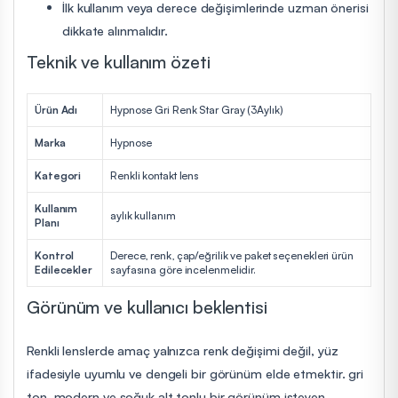
İlk kullanım veya derece değişimlerinde uzman önerisi
dikkate alınmalıdır.
Teknik ve kullanım özeti
Ürün Adı
Hypnose Gri Renk Star Gray (3Aylık)
Marka
Hypnose
Kategori
Renkli kontakt lens
Kullanım
aylık kullanım
Planı
Kontrol
Derece, renk, çap/eğrilik ve paket seçenekleri ürün
Edilecekler
sayfasına göre incelenmelidir.
Görünüm ve kullanıcı beklentisi
Renkli lenslerde amaç yalnızca renk değişimi değil, yüz
ifadesiyle uyumlu ve dengeli bir görünüm elde etmektir. gri
ton, modern ve soğuk alt tonlu bir görünüm isteyen