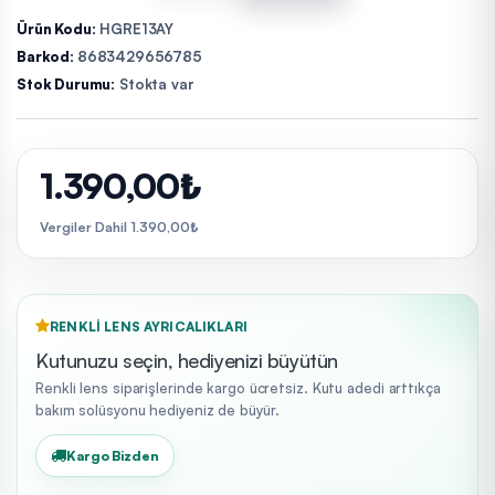
Ürün Kodu:
HGRE13AY
Barkod:
8683429656785
Stok Durumu:
Stokta var
1.390,00₺
Vergiler Dahil 1.390,00₺
RENKLI LENS AYRICALIKLARI
Kutunuzu seçin, hediyenizi büyütün
Renkli lens siparişlerinde kargo ücretsiz. Kutu adedi arttıkça
bakım solüsyonu hediyeniz de büyür.
Kargo Bizden