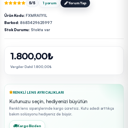
5/5
1 yorum
Yorum Yap
Ürün Kodu:
FXMRAI1YIL
Barkod:
8683429625997
Stok Durumu:
Stokta var
1.800,00₺
Vergiler Dahil 1.800,00₺
RENKLI LENS AYRICALIKLARI
Kutunuzu seçin, hediyenizi büyütün
Renkli lens siparişlerinde kargo ücretsiz. Kutu adedi arttıkça
bakım solüsyonu hediyeniz de büyür.
Kargo Bizden