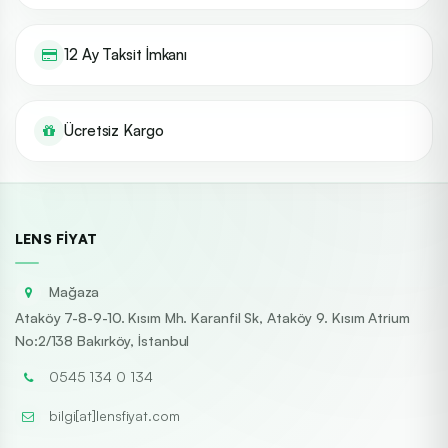
12 Ay Taksit İmkanı
Ücretsiz Kargo
LENS FIYAT
Mağaza
Ataköy 7-8-9-10. Kısım Mh. Karanfil Sk, Ataköy 9. Kısım Atrium
No:2/138 Bakırköy, İstanbul
0545 134 0 134
bilgi[at]lensfiyat.com