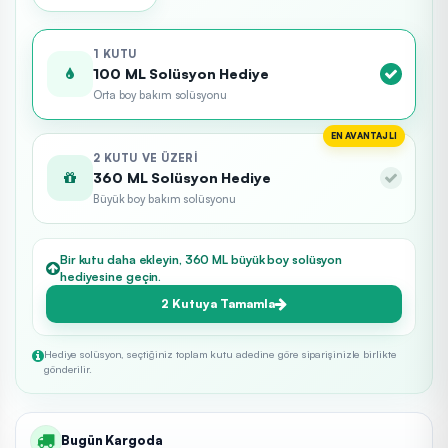
1 KUTU
100 ML Solüsyon Hediye
Orta boy bakım solüsyonu
EN AVANTAJLI
2 KUTU VE ÜZERI
360 ML Solüsyon Hediye
Büyük boy bakım solüsyonu
Bir kutu daha ekleyin, 360 ML büyük boy solüsyon
hediyesine geçin.
2 Kutuya Tamamla
Hediye solüsyon, seçtiğiniz toplam kutu adedine göre siparişinizle birlikte
gönderilir.
Bugün Kargoda