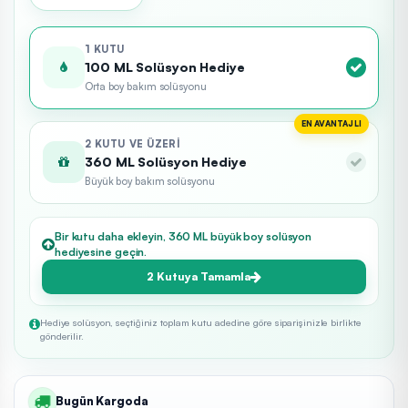
1 KUTU
100 ML Solüsyon Hediye
Orta boy bakım solüsyonu
EN AVANTAJLI
2 KUTU VE ÜZERI
360 ML Solüsyon Hediye
Büyük boy bakım solüsyonu
Bir kutu daha ekleyin, 360 ML büyük boy solüsyon
hediyesine geçin.
2 Kutuya Tamamla
Hediye solüsyon, seçtiğiniz toplam kutu adedine göre siparişinizle birlikte
gönderilir.
Bugün Kargoda