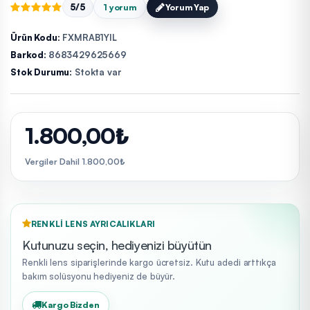
5/5
1 yorum
Yorum Yap
Ürün Kodu:
FXMRAB1YIL
Barkod:
8683429625669
Stok Durumu:
Stokta var
1.800,00₺
Vergiler Dahil 1.800,00₺
RENKLI LENS AYRICALIKLARI
Kutunuzu seçin, hediyenizi büyütün
Renkli lens siparişlerinde kargo ücretsiz. Kutu adedi arttıkça
bakım solüsyonu hediyeniz de büyür.
Kargo Bizden