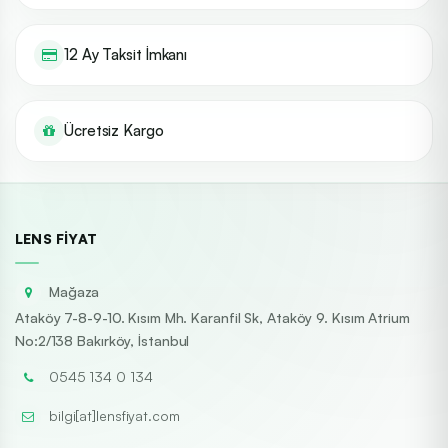
12 Ay Taksit İmkanı
Ücretsiz Kargo
LENS FIYAT
Mağaza
Ataköy 7-8-9-10. Kısım Mh. Karanfil Sk, Ataköy 9. Kısım Atrium
No:2/138 Bakırköy, İstanbul
0545 134 0 134
bilgi[at]lensfiyat.com