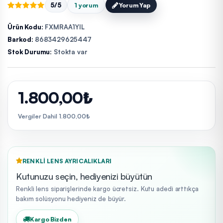
5/5
1 yorum
Yorum Yap
Ürün Kodu:
FXMRAA1YIL
Barkod:
8683429625447
Stok Durumu:
Stokta var
1.800,00₺
Vergiler Dahil 1.800,00₺
RENKLI LENS AYRICALIKLARI
Kutunuzu seçin, hediyenizi büyütün
Renkli lens siparişlerinde kargo ücretsiz. Kutu adedi arttıkça
bakım solüsyonu hediyeniz de büyür.
Kargo Bizden