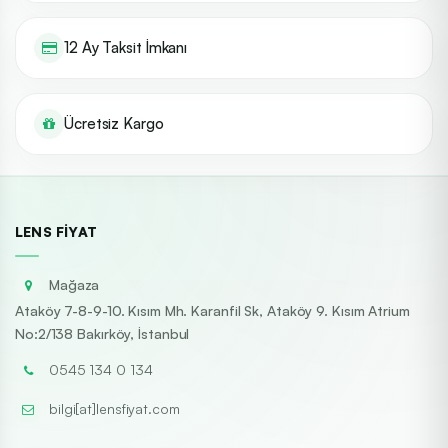
12 Ay Taksit İmkanı
Ücretsiz Kargo
LENS FIYAT
Mağaza
Ataköy 7-8-9-10. Kısım Mh. Karanfil Sk, Ataköy 9. Kısım Atrium
No:2/138 Bakırköy, İstanbul
0545 134 0 134
bilgi[at]lensfiyat.com