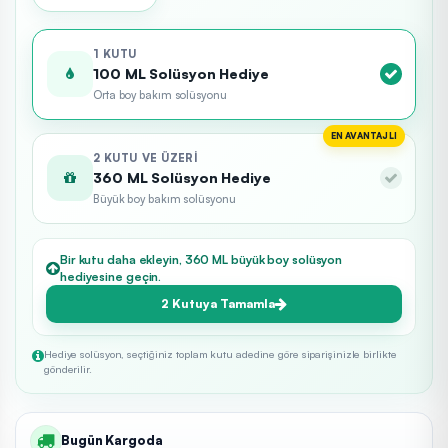
1 KUTU
100 ML Solüsyon Hediye
Orta boy bakım solüsyonu
EN AVANTAJLI
2 KUTU VE ÜZERI
360 ML Solüsyon Hediye
Büyük boy bakım solüsyonu
Bir kutu daha ekleyin, 360 ML büyük boy solüsyon
hediyesine geçin.
2 Kutuya Tamamla
Hediye solüsyon, seçtiğiniz toplam kutu adedine göre siparişinizle birlikte
gönderilir.
Bugün Kargoda