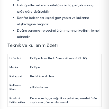
Fotoğraflar referans niteliğindedir; gerçek sonuç
ışığa göre değişebilir.
Konfor beklentisi kişisel göz yapısı ve kullanım
alışkanlığına bağlıdır.
Doğru parametre seçimi ürün memnuniyetinin temel
adımıdır.
Teknik ve kullanım özeti
Ürün Adı
FX Eyes Mavi Renk Aurora Atlantis (1 YILLIK)
Marka
FX Eyes
Kategori
Renkli kontakt lens
Kullanım
yıllık kullanım
Planı
Kontrol
Derece, renk, çap/eğrilik ve paket seçenekleri ürün
Edilecekler
sayfasına göre incelenmelidir.