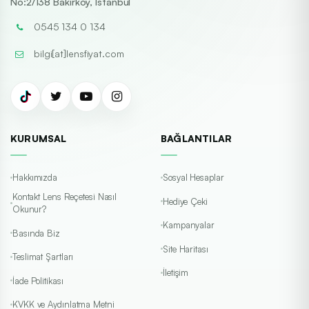
No:2/138 Bakırköy, İstanbul
0545 134 0 134
bilgi[at]lensfiyat.com
KURUMSAL
BAĞLANTILAR
Hakkımızda
Sosyal Hesaplar
Kontakt Lens Reçetesi Nasıl
Hediye Çeki
Okunur?
Kampanyalar
Basında Biz
Site Haritası
Teslimat Şartları
İletişim
İade Politikası
KVKK ve Aydınlatma Metni