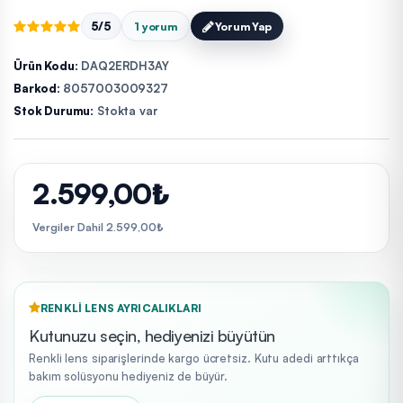
5/5
1 yorum
Yorum Yap
Ürün Kodu:
DAQ2ERDH3AY
Barkod:
8057003009327
Stok Durumu:
Stokta var
2.599,00₺
Vergiler Dahil 2.599,00₺
RENKLI LENS AYRICALIKLARI
Kutunuzu seçin, hediyenizi büyütün
Renkli lens siparişlerinde kargo ücretsiz. Kutu adedi arttıkça
bakım solüsyonu hediyeniz de büyür.