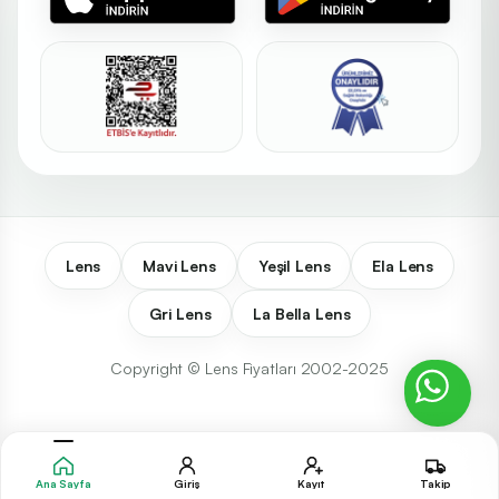
Lens
Mavi Lens
Yeşil Lens
Ela Lens
Gri Lens
La Bella Lens
Copyright © Lens Fiyatları 2002-2025
Ana Sayfa
Giriş
Kayıt
Takip