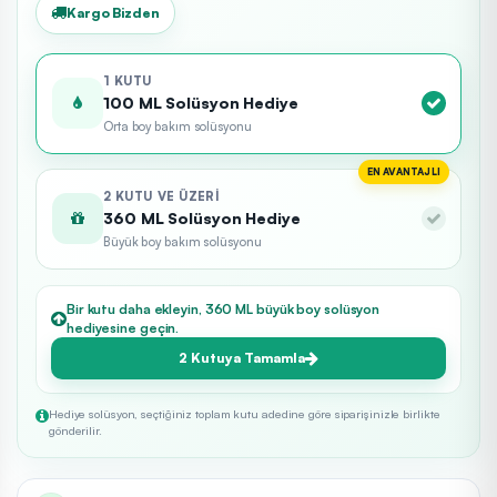
Kargo Bizden
1 KUTU
100 ML Solüsyon Hediye
Orta boy bakım solüsyonu
EN AVANTAJLI
2 KUTU VE ÜZERI
360 ML Solüsyon Hediye
Büyük boy bakım solüsyonu
Bir kutu daha ekleyin, 360 ML büyük boy solüsyon
hediyesine geçin.
2 Kutuya Tamamla
Hediye solüsyon, seçtiğiniz toplam kutu adedine göre siparişinizle birlikte
gönderilir.