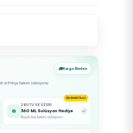
Kargo Bizden
edi arttıkça bakım solüsyonu
EN AVANTAJLI
2 KUTU VE ÜZERI
360 ML Solüsyon Hediye
Büyük boy bakım solüsyonu