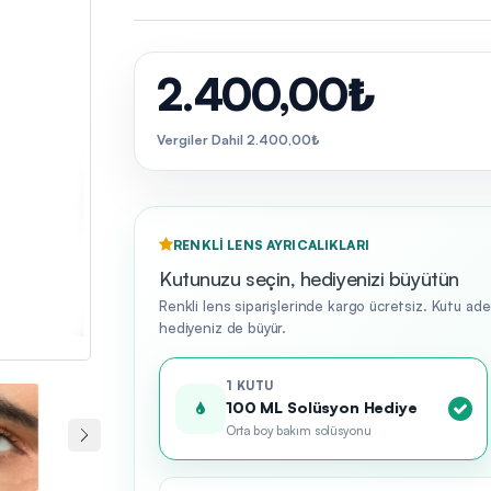
2.400,00₺
Vergiler Dahil 2.400,00₺
RENKLI LENS AYRICALIKLARI
Kutunuzu seçin, hediyenizi büyütün
Renkli lens siparişlerinde kargo ücretsiz. Kutu ad
hediyeniz de büyür.
1 KUTU
100 ML Solüsyon Hediye
Orta boy bakım solüsyonu