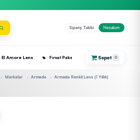
Sipariş Takibi
Hesabım
Sepet
El Amore Lens
Fırsat Paketleri
0
(0)
Markalar
Armeda
Armeda Renkli Lens (1 Yıllık)