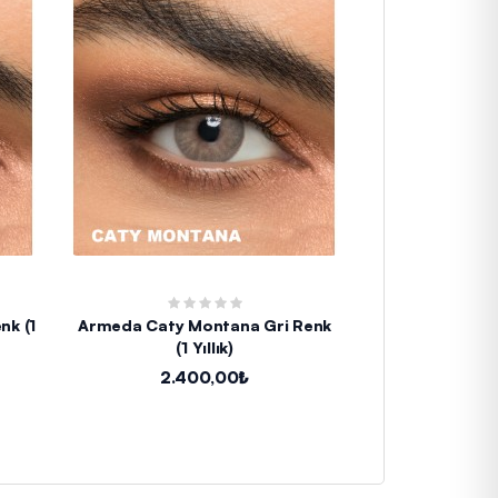
nk (1
Armeda Caty Montana Gri Renk
Armeda Caty 
(1 Yıllık)
Y
2.400,00₺
2.4