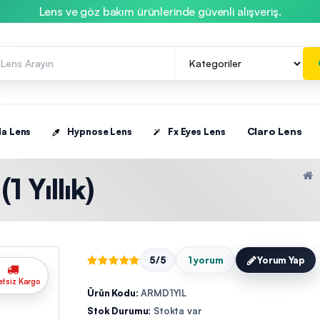
Lens ve göz bakım ürünlerinde güvenli alışveriş.
Claro Lens
la Lens
Hypnose Lens
Fx Eyes Lens
 Yıllık)
5/5
1 yorum
Yorum Yap
etsiz Kargo
Ürün Kodu:
ARMD1YIL
Stok Durumu:
Stokta var