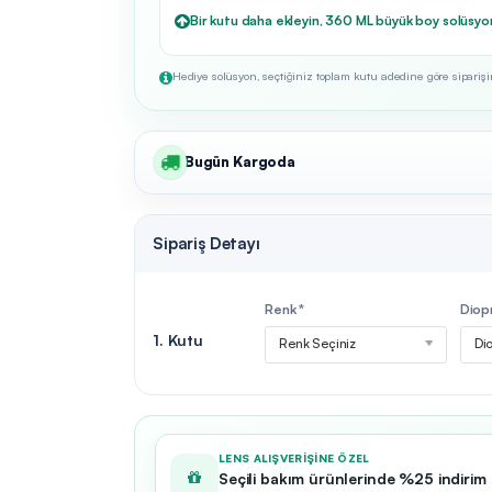
Bir kutu daha ekleyin, 360 ML büyük boy solüsyo
Hediye solüsyon, seçtiğiniz toplam kutu adedine göre siparişini
Bugün Kargoda
Sipariş Detayı
Renk *
Diopr
1. Kutu
Renk Seçiniz
Dio
LENS ALIŞVERIŞINE ÖZEL
Seçili bakım ürünlerinde %25 indirim