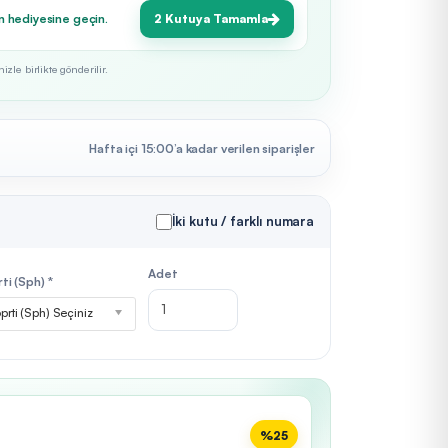
n hediyesine geçin.
2 Kutuya Tamamla
zle birlikte gönderilir.
Hafta içi 15:00’a kadar verilen siparişler
İki kutu / farklı numara
Adet
ti (Sph) *
prti (Sph) Seçiniz
%25