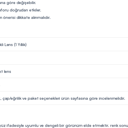
na göre değişebilir.
nforu doğrudan etkiler.
önerisi dikkate alınmalıdır.
 Lens (1 Yıllık)
kt lens
m
, çap/eğrilik ve paket seçenekleri ürün sayfasına göre incelenmelidir.
 yüz ifadesiyle uyumlu ve dengeli bir görünüm elde etmektir. renk sonu