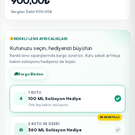
900,00₺
Vergiler Dahil 900,00₺
RENKLI LENS AYRICALIKLARI
Kutunuzu seçin, hediyenizi büyütün
Renkli lens siparişlerinde kargo ücretsiz. Kutu adedi arttıkça
bakım solüsyonu hediyeniz de büyür.
Kargo Bizden
1 KUTU
100 ML Solüsyon Hediye
Orta boy bakım solüsyonu
EN AVANTAJLI
2 KUTU VE ÜZERI
360 ML Solüsyon Hediye