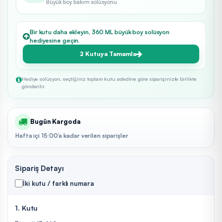
Büyük boy bakım solüsyonu
Bir kutu daha ekleyin, 360 ML büyük boy solüsyon
hediyesine geçin.
2 Kutuya Tamamla
Hediye solüsyon, seçtiğiniz toplam kutu adedine göre siparişinizle birlikte
gönderilir.
Bugün Kargoda
Hafta içi 15:00’a kadar verilen siparişler
Sipariş Detayı
İki kutu / farklı numara
1. Kutu