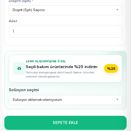
Dioprti (Sph) *
Dioprti (Sph) Seçiniz
Adet
LENS ALIŞVERIŞINE ÖZEL
Seçili bakım ürünlerinde %25 indirim
%25
Yalnızca kampanyaya dahil seçili bakım ürünleri
indirimli olarak gösterilir.
Solüsyon seçimi
Solüsyon eklemek istemiyorum
SEPETE EKLE