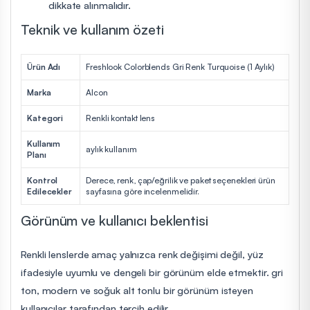
dikkate alınmalıdır.
Teknik ve kullanım özeti
Ürün Adı
Freshlook Colorblends Gri Renk Turquoise (1 Aylık)
Marka
Alcon
Kategori
Renkli kontakt lens
Kullanım
aylık kullanım
Planı
Kontrol
Derece, renk, çap/eğrilik ve paket seçenekleri ürün
Edilecekler
sayfasına göre incelenmelidir.
Görünüm ve kullanıcı beklentisi
Renkli lenslerde amaç yalnızca renk değişimi değil, yüz
ifadesiyle uyumlu ve dengeli bir görünüm elde etmektir. gri
ton, modern ve soğuk alt tonlu bir görünüm isteyen
kullanıcılar tarafından tercih edilir