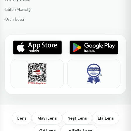
Bülten Aboneliği
Ürün İadesi
Lens
Mavi Lens
Yeşil Lens
Ela Lens
Gri Lens
La Bella Lens