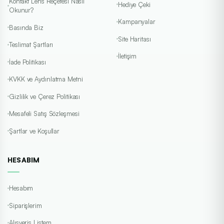
Kontakt Lens Reçetesi Nasıl
Hediye Çeki
Okunur?
Kampanyalar
Basında Biz
Site Haritası
Teslimat Şartları
İletişim
İade Politikası
KVKK ve Aydınlatma Metni
Gizlilik ve Çerez Politikası
Mesafeli Satış Sözleşmesi
Şartlar ve Koşullar
HESABIM
Hesabım
Siparişlerim
Alışveriş Listem