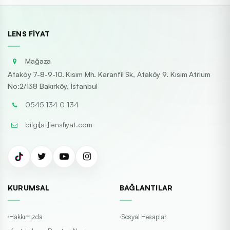
LENS FIYAT
Mağaza
Ataköy 7-8-9-10. Kısım Mh. Karanfil Sk, Ataköy 9. Kısım Atrium
No:2/138 Bakırköy, İstanbul
0545 134 0 134
bilgi[at]lensfiyat.com
KURUMSAL
BAĞLANTILAR
Hakkımızda
Sosyal Hesaplar