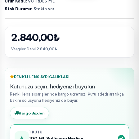
Ürün Kodu:
VCTRDES1YIL
Stok Durumu:
Stokta var
2.840,00₺
Vergiler Dahil 2.840,00₺
RENKLI LENS AYRICALIKLARI
Kutunuzu seçin, hediyenizi büyütün
Renkli lens siparişlerinde kargo ücretsiz. Kutu adedi arttıkça
bakım solüsyonu hediyeniz de büyür.
Kargo Bizden
1 KUTU
100 ML Solüsyon Hediye