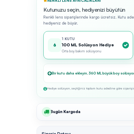
RENKLI LENS AYRICALIKLARI
Kutunuzu seçin, hediyenizi büyütün
Renkli lens siparişlerinde kargo ücretsiz. Kutu ad
hediyeniz de büyür.
1 KUTU
100 ML Solüsyon Hediye
Orta boy bakım solüsyonu
Bir kutu daha ekleyin, 360 ML büyük boy solüsyo
Hediye solüsyon, seçtiğiniz toplam kutu adedine göre siparişini
Bugün Kargoda
Sipariş Detayı