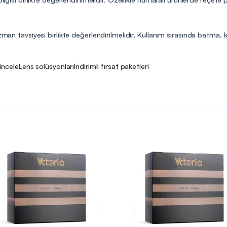
man tavsiyesi birlikte değerlendirilmelidir. Kullanım sırasında batma, kıza
 incele
Lens solüsyonları
İndirimli fırsat paketleri