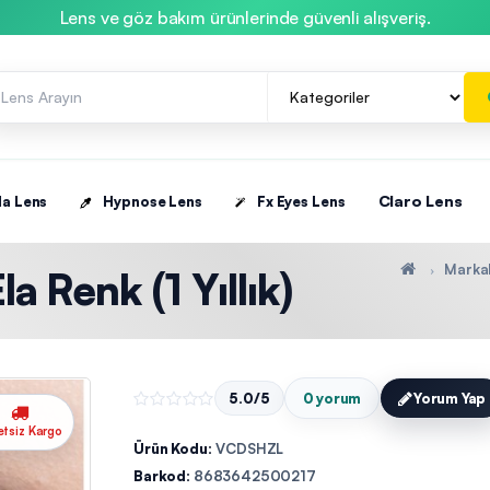
Lens ve göz bakım ürünlerinde güvenli alışveriş.
Claro Lens
la Lens
Hypnose Lens
Fx Eyes Lens
Marka
a Renk (1 Yıllık)
5.0/5
0 yorum
Yorum Yap
etsiz Kargo
Ürün Kodu:
VCDSHZL
Barkod:
8683642500217