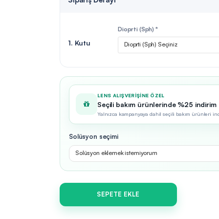
Dioprti (Sph) *
1. Kutu
Dioprti (Sph) Seçiniz
LENS ALIŞVERIŞINE ÖZEL
Seçili bakım ürünlerinde %25 indirim
Yalnızca kampanyaya dahil seçili bakım ürünleri indir
Solüsyon seçimi
Solüsyon eklemek istemiyorum
SEPETE EKLE