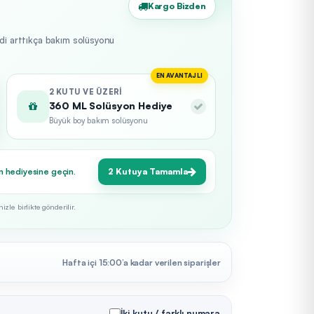
Kargo Bizden
edi arttıkça bakım solüsyonu
EN AVANTAJLI
2 KUTU VE ÜZERI
360 ML Solüsyon Hediye
Büyük boy bakım solüsyonu
n hediyesine geçin.
2 Kutuya Tamamla
zle birlikte gönderilir.
Hafta içi 15:00’a kadar verilen siparişler
İki kutu / farklı numara