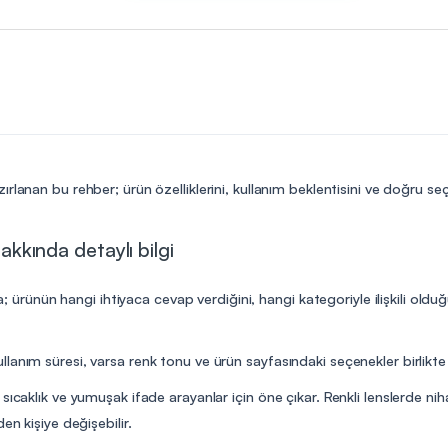
rlanan bu rehber; ürün özelliklerini, kullanım beklentisini ve doğru se
hakkında detaylı bilgi
ama; ürünün hangi ihtiyaca cevap verdiğini, hangi kategoriyle ilişkili ol
anım süresi, varsa renk tonu ve ürün sayfasındaki seçenekler birlikte 
sıcaklık ve yumuşak ifade arayanlar için öne çıkar. Renkli lenslerde ni
en kişiye değişebilir.