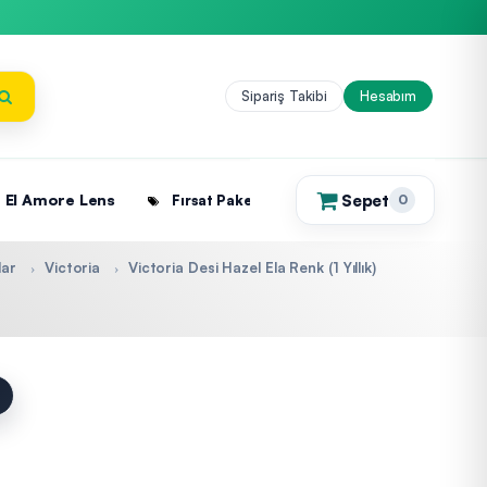
Sipariş Takibi
Hesabım
Sepet
El Amore Lens
Fırsat Paketleri
0
(0)
lar
Victoria
Victoria Desi Hazel Ela Renk (1 Yıllık)