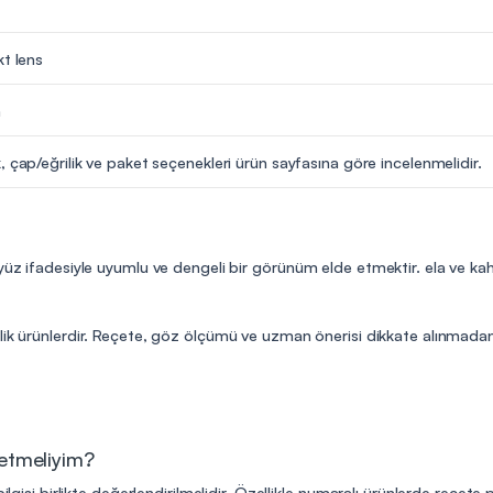
kt lens
m
, çap/eğrilik ve paket seçenekleri ürün sayfasına göre incelenmelidir.
yüz ifadesiyle uyumlu ve dengeli bir görünüm elde etmektir. ela ve kah
lik ürünlerdir. Reçete, göz ölçümü ve uzman önerisi dikkate alınmadan 
 etmeliyim?
ilgisi birlikte değerlendirilmelidir. Özellikle numaralı ürünlerde reçete