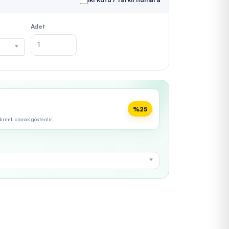
Adet
%25
imli olarak gösterilir.