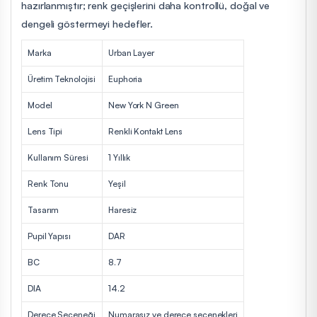
hazırlanmıştır; renk geçişlerini daha kontrollü, doğal ve
dengeli göstermeyi hedefler.
Marka
Urban Layer
Üretim Teknolojisi
Euphoria
Model
New York N Green
Lens Tipi
Renkli Kontakt Lens
Kullanım Süresi
1 Yıllık
Renk Tonu
Yeşil
Tasarım
Haresiz
Pupil Yapısı
DAR
BC
8.7
DIA
14.2
Derece Seçeneği
Numarasız ve derece seçenekleri