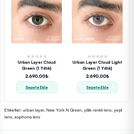
Urban Layer Cloud
Urban Layer Cloud Light
Green (1 Yıllık)
Green (1 Yıllık)
2.690,00₺
2.690,00₺
Sepete Ekle
Sepete Ekle
Etiketler:
urban layer
,
New York N Green
,
yıllık renkli lens
,
yeşil
lens
,
euphoria lens