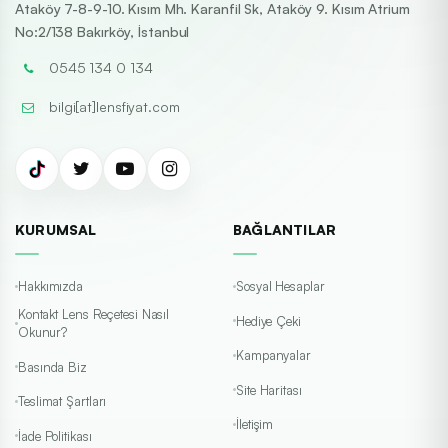
Ataköy 7-8-9-10. Kısım Mh. Karanfil Sk, Ataköy 9. Kısım Atrium
No:2/138 Bakırköy, İstanbul
0545 134 0 134
bilgi[at]lensfiyat.com
KURUMSAL
BAĞLANTILAR
Hakkımızda
Sosyal Hesaplar
Kontakt Lens Reçetesi Nasıl
Hediye Çeki
Okunur?
Kampanyalar
Basında Biz
Site Haritası
Teslimat Şartları
İletişim
İade Politikası