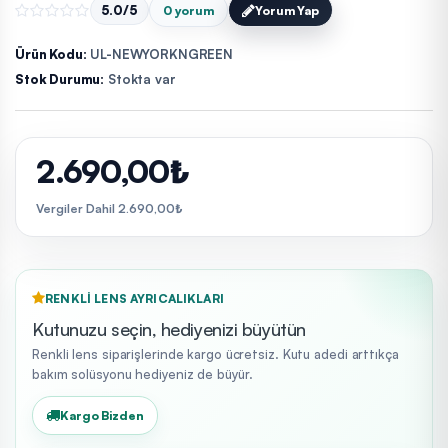
5.0/5
0 yorum
Yorum Yap
Ürün Kodu:
UL-NEWYORKNGREEN
Stok Durumu:
Stokta var
2.690,00₺
Vergiler Dahil 2.690,00₺
RENKLI LENS AYRICALIKLARI
Kutunuzu seçin, hediyenizi büyütün
Renkli lens siparişlerinde kargo ücretsiz. Kutu adedi arttıkça
bakım solüsyonu hediyeniz de büyür.
Kargo Bizden