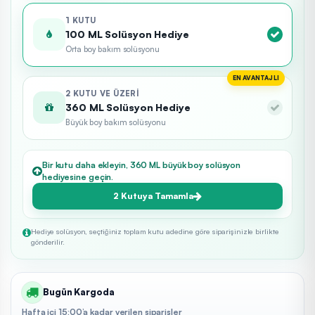
1 KUTU
100 ML Solüsyon Hediye
Orta boy bakım solüsyonu
EN AVANTAJLI
2 KUTU VE ÜZERI
360 ML Solüsyon Hediye
Büyük boy bakım solüsyonu
Bir kutu daha ekleyin, 360 ML büyük boy solüsyon
hediyesine geçin.
2 Kutuya Tamamla
Hediye solüsyon, seçtiğiniz toplam kutu adedine göre siparişinizle birlikte
gönderilir.
Bugün Kargoda
Hafta içi 15:00’a kadar verilen siparişler