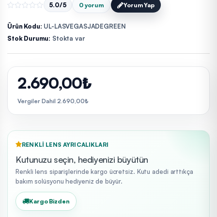
5.0/5
0 yorum
Yorum Yap
Ürün Kodu:
UL-LASVEGASJADEGREEN
Stok Durumu:
Stokta var
2.690,00₺
Vergiler Dahil 2.690,00₺
RENKLI LENS AYRICALIKLARI
Kutunuzu seçin, hediyenizi büyütün
Renkli lens siparişlerinde kargo ücretsiz. Kutu adedi arttıkça
bakım solüsyonu hediyeniz de büyür.
Kargo Bizden