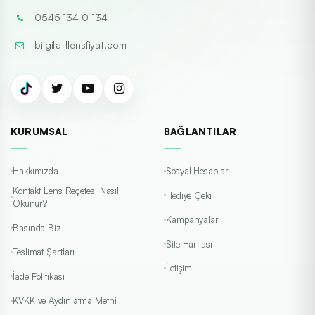
0545 134 0 134
bilgi[at]lensfiyat.com
KURUMSAL
BAĞLANTILAR
Hakkımızda
Sosyal Hesaplar
Kontakt Lens Reçetesi Nasıl
Hediye Çeki
Okunur?
Kampanyalar
Basında Biz
Site Haritası
Teslimat Şartları
İletişim
İade Politikası
KVKK ve Aydınlatma Metni