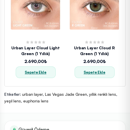
Urban Layer Cloud Light
Urban Layer Cloud R
Green (1 Yıllık)
Green (1 Yıllık)
2.690,00₺
2.690,00₺
Sepete Ekle
Sepete Ekle
Etiketler:
urban layer
,
Las Vegas Jade Green
,
yıllık renkli lens
,
yeşil lens
,
euphoria lens
Güvenli Ödeme