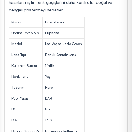
hazırlanmıştır; renk geçişlerini daha kontrollü, doğal ve
dengeli göstermeyi hedefler.
Marka
Urban Layer
Üretim Teknolojisi
Euphoria
Model
Las Vegas Jade Green
Lens Tipi
Renkli Kontakt Lens
Kullanım Süresi
1 Yıllık
Renk Tonu
Yeşil
Tasarım
Hareli
Pupil Yapısı
DAR
BC
8.7
DIA
14.2
Derece Seçeneği
Numarasız kullanım