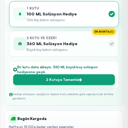
1 KUTU
100 ML Solüsyon Hediye
Orta boy bakım solüsyonu
EN AVANTAJLI
2 KUTU VE ÜZERI
360 ML Solüsyon Hediye
Büyük boy bakım solüsyonu
Bir kutu daha ekleyin, 360 ML büyük boy solüsyon
hediyesine geçin.
2 Kutuya Tamamla
Hediye solüsyon, seçtiğiniz toplam kutu adedine göre siparişinizle birlikte
gönderilir.
Bugün Kargoda
Hafta içi 15:00’a kadar verilen siparişler