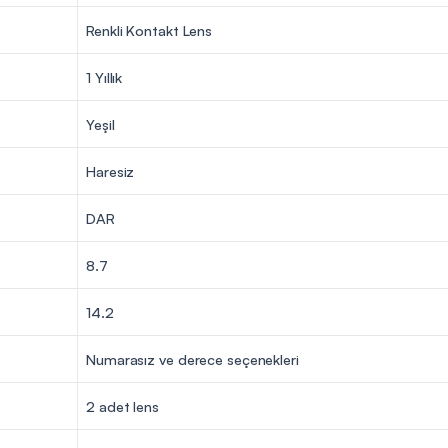
Renkli Kontakt Lens
1 Yıllık
Yeşil
Haresiz
DAR
8.7
14.2
Numarasız ve derece seçenekleri
2 adet lens