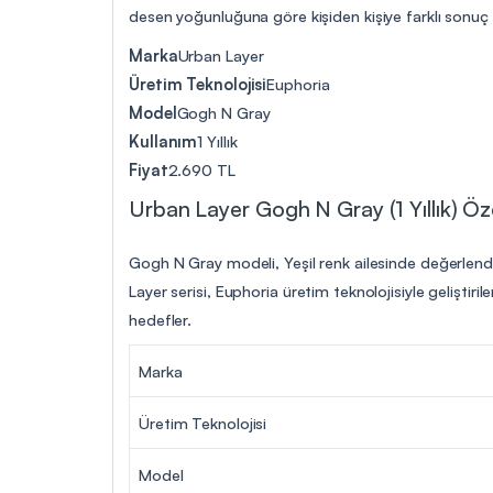
desen yoğunluğuna göre kişiden kişiye farklı sonuç v
Marka
Urban Layer
Üretim Teknolojisi
Euphoria
Model
Gogh N Gray
Kullanım
1 Yıllık
Fiyat
2.690 TL
Urban Layer Gogh N Gray (1 Yıllık) Özel
Gogh N Gray modeli, Yeşil renk ailesinde değerlendir
Layer serisi, Euphoria üretim teknolojisiyle geliştir
hedefler.
Marka
Üretim Teknolojisi
Model