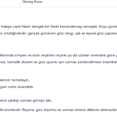
Güney Kore
n bakışa canlı fakat dengeli bir ifade kazandırmayı amaçlar. Koyu göz
ans niteliğindedir; gerçek görünüm göz rengi, ışık ve kişisel göz yapısın
s kullanmak isteyen ve ürün seçimini reçete ya da uzman önerisine göre ya
üresi, temizlik düzeni ve göz uyumu için uzman yönlendirmesi önemlidi
rinizi temizleyin.
jyen rutini önemlidir.
lensi çıkarıp uzman görüşü alın.
elik ürünlerdir. Reçete, göz ölçümü ve uzman önerisi dikkate alınmadan 