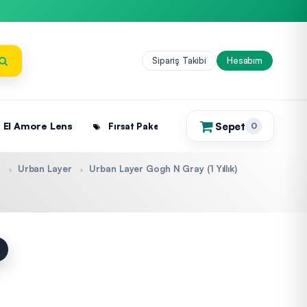
Sipariş Takibi
Hesabım
Sepet
El Amore Lens
Fırsat Paketleri
0
(0)
Urban Layer
Urban Layer Gogh N Gray (1 Yıllık)