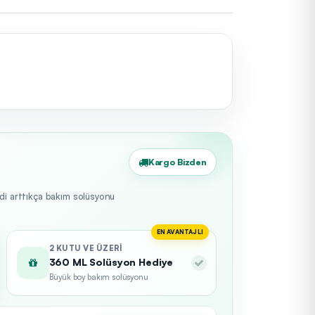
Kargo Bizden
edi arttıkça bakım solüsyonu
EN AVANTAJLI
2 KUTU VE ÜZERI
360 ML Solüsyon Hediye
Büyük boy bakım solüsyonu