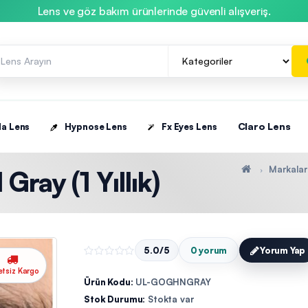
Lens ve göz bakım ürünlerinde güvenli alışveriş.
Claro Lens
la Lens
Hypnose Lens
Fx Eyes Lens
Markalar
ray (1 Yıllık)
5.0/5
0 yorum
Yorum Yap
etsiz Kargo
Ürün Kodu:
UL-GOGHNGRAY
Stok Durumu:
Stokta var