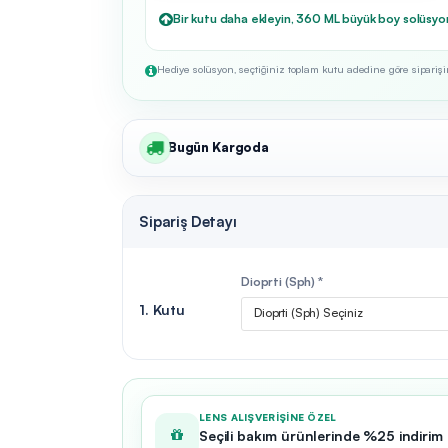
Bir kutu daha ekleyin, 360 ML büyük boy solüsyo
Hediye solüsyon, seçtiğiniz toplam kutu adedine göre siparişini
Bugün Kargoda
Sipariş Detayı
Dioprti (Sph) *
1. Kutu
Dioprti (Sph) Seçiniz
LENS ALIŞVERIŞINE ÖZEL
Seçili bakım ürünlerinde %25 indirim