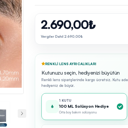
2.690,00₺
Vergiler Dahil 2.690,00₺
RENKLI LENS AYRICALIKLARI
Kutunuzu seçin, hediyenizi büyütün
Renkli lens siparişlerinde kargo ücretsiz. Kutu ad
hediyeniz de büyür.
1 KUTU
100 ML Solüsyon Hediye
Orta boy bakım solüsyonu