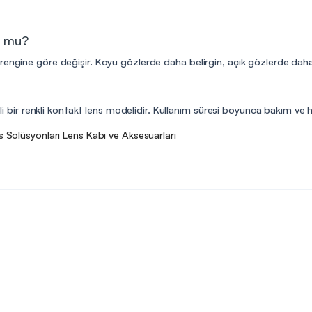
r mu?
engine göre değişir. Koyu gözlerde daha belirgin, açık gözlerde daha do
eli bir renkli kontakt lens modelidir. Kullanım süresi boyunca bakım ve hi
s Solüsyonları
Lens Kabı ve Aksesuarları