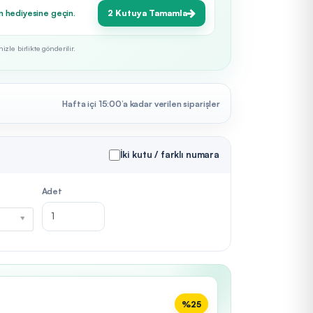
n hediyesine geçin.
2 Kutuya Tamamla
zle birlikte gönderilir.
Hafta içi 15:00’a kadar verilen siparişler
İki kutu / farklı numara
Adet
%25