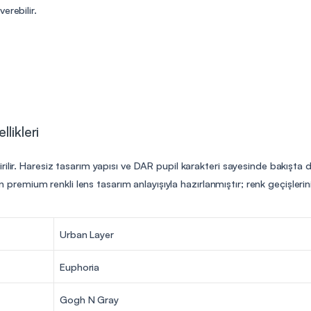
erebilir.
likleri
ilir. Haresiz tasarım yapısı ve DAR pupil karakteri sayesinde bakışta d
ilen premium renkli lens tasarım anlayışıyla hazırlanmıştır; renk geçişle
Urban Layer
Euphoria
Gogh N Gray