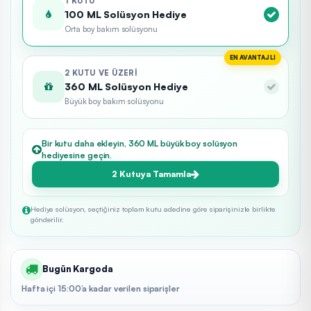
1 KUTU
100 ML Solüsyon Hediye
Orta boy bakım solüsyonu
EN AVANTAJLI
2 KUTU VE ÜZERI
360 ML Solüsyon Hediye
Büyük boy bakım solüsyonu
Bir kutu daha ekleyin, 360 ML büyük boy solüsyon
hediyesine geçin.
2 Kutuya Tamamla
Hediye solüsyon, seçtiğiniz toplam kutu adedine göre siparişinizle birlikte
gönderilir.
Bugün Kargoda
Hafta içi 15:00’a kadar verilen siparişler