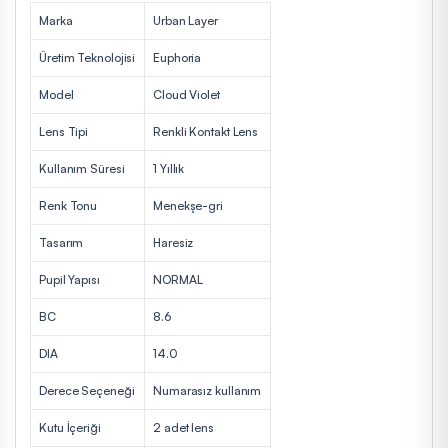
Marka
Urban Layer
Üretim Teknolojisi
Euphoria
Model
Cloud Violet
Lens Tipi
Renkli Kontakt Lens
Kullanım Süresi
1 Yıllık
Renk Tonu
Menekşe-gri
Tasarım
Haresiz
Pupil Yapısı
NORMAL
BC
8.6
DIA
14.0
Derece Seçeneği
Numarasız kullanım
Kutu İçeriği
2 adet lens